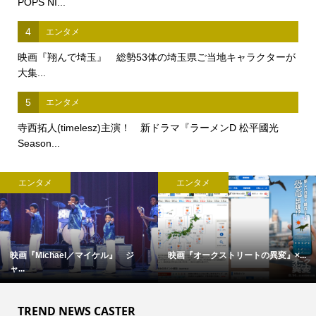
POPS NI...
4
エンタメ
映画『翔んで埼玉』 総勢53体の埼玉県ご当地キャラクターが
大集...
5
エンタメ
寺西拓人(timelesz)主演！ 新ドラマ『ラーメンD 松平國光
Season...
エンタメ
エンタメ
映画『Michael／マイケル』 ジ
映画『オークストリートの異変』×...
ャ...
TREND NEWS CASTER