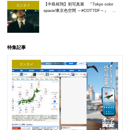
【中島裕翔】初写真展 『7okyo color
エンタメ
space/東京色空間 ～#COT7DF～』 ...
特集記事
エンタメ