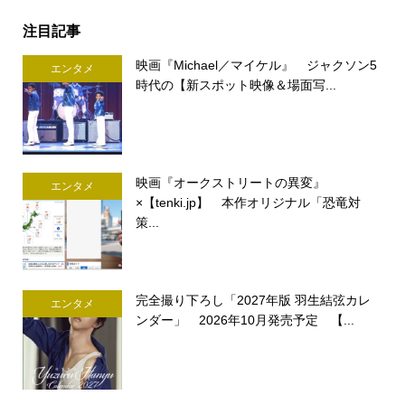
注目記事
映画『Michael／マイケル』 ジャクソン5
エンタメ
時代の【新スポット映像＆場面写...
映画『オークストリートの異変』
エンタメ
×【tenki.jp】 本作オリジナル「恐竜対
策...
完全撮り下ろし「2027年版 羽生結弦カレ
エンタメ
ンダー」 2026年10月発売予定 【...