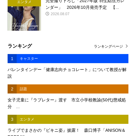
完全撮り下ろし「2027年版 羽生結弦カレ
エンタメ
ンダー」 2026年10月発売予定 【...
2026.08.07
ランキング
ランキングページ
1
キャスター
バレンタインデー「健康志向チョコレート」について教授が解
説
2
話題
女子児童に『ラブレター』渡す 市立小学校教諭(50代)懲戒処
分 ...
3
エンタメ
ライブでまさかの『ビキニ姿』披露！ 森口博子「ANISON＆