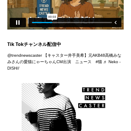
Tik Tokチャンネル配信中
@trendnewscaster
【キャスター井手美希】元AKB48高橋みな
みさんの愛猫にゃーちゃんCM出演 ニュース
#猫
♬ Neko -
DISH//