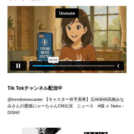
Tik Tokチャンネル配信中
@trendnewscaster
【キャスター井手美希】元AKB48高橋みな
みさんの愛猫にゃーちゃんCM出演 ニュース
#猫
♬ Neko -
DISH//