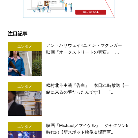
注目記事
アン・ハサウェイ×ユアン・マクレガー
エンタメ
映画『オークストリートの異変』 ...
松村北斗主演『告白』 本日21時放送【一
エンタメ
緒に来るの夢だったんです】 「...
映画『Michael／マイケル』 ジャクソン5
エンタメ
時代の【新スポット映像＆場面写...