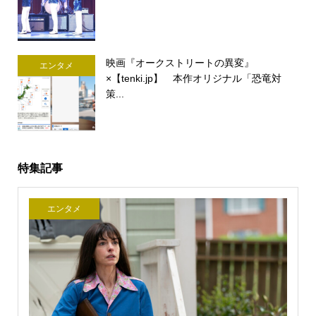
映画『オークストリートの異変』
エンタメ
×【tenki.jp】 本作オリジナル「恐竜対
策...
特集記事
エンタメ