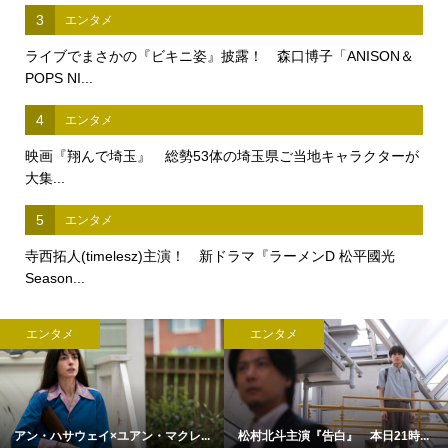
3
エンタメ
ライブでまさかの『ビキニ姿』披露！ 森口博子「ANISON＆
POPS NI...
4
エンタメ
映画『翔んで埼玉』 総勢53体の埼玉県ご当地キャラクターが
大集...
5
エンタメ
寺西拓人(timelesz)主演！ 新ドラマ『ラーメンD 松平國光
Season...
エンタメ
エンタメ
アン・ハサウェイ×ユアン・マクレ...
松村北斗主演『告白』 本日21時...