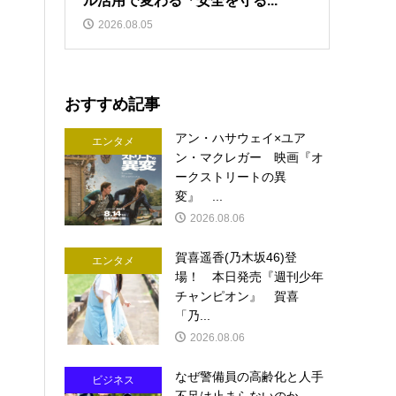
ル活用で変わる「安全を守る...
2026.08.05
おすすめ記事
アン・ハサウェイ×ユア
エンタメ
ン・マクレガー 映画『オ
ークストリートの異
変』 ...
2026.08.06
賀喜遥香(乃木坂46)登
エンタメ
場！ 本日発売『週刊少年
チャンピオン』 賀喜
「乃...
2026.08.06
なぜ警備員の高齢化と人手
ビジネス