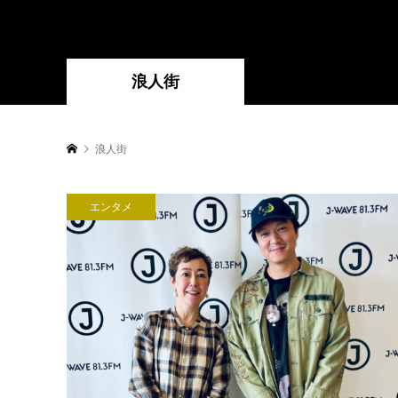
浪人街
浪人街
エンタメ