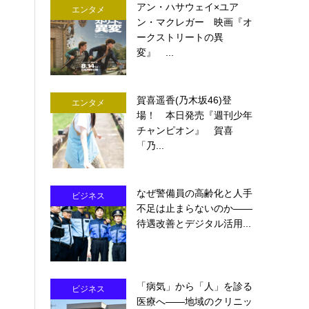
アン・ハサウェイ×ユア
エンタメ
ン・マクレガー 映画『オ
ークストリートの異
変』 ...
賀喜遥香(乃木坂46)登
エンタメ
場！ 本日発売『週刊少年
チャンピオン』 賀喜
「乃...
なぜ警備員の高齢化と人手
ビジネス
不足は止まらないのか――
待遇改善とデジタル活用...
「病気」から「人」を診る
ビジネス
医療へ――地域のクリニッ