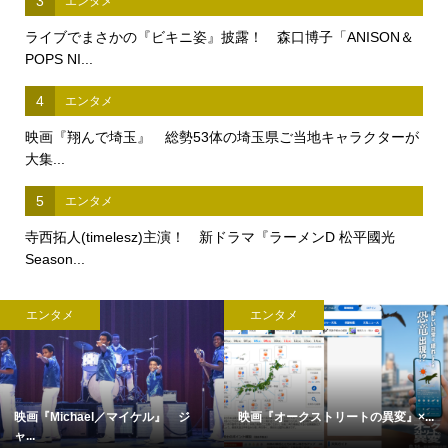
3
エンタメ
ライブでまさかの『ビキニ姿』披露！ 森口博子「ANISON＆
POPS NI...
4
エンタメ
映画『翔んで埼玉』 総勢53体の埼玉県ご当地キャラクターが
大集...
5
エンタメ
寺西拓人(timelesz)主演！ 新ドラマ『ラーメンD 松平國光
Season...
エンタメ
エンタメ
映画『Michael／マイケル』 ジ
映画『オークストリートの異変』×...
ャ...