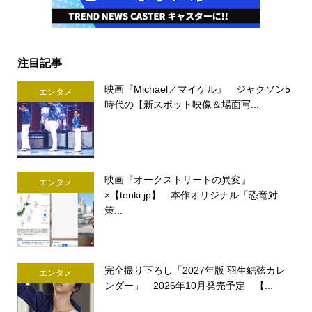
注目記事
映画『Michael／マイケル』 ジャクソン5
エンタメ
時代の【新スポット映像＆場面写...
映画『オークストリートの異変』
エンタメ
×【tenki.jp】 本作オリジナル「恐竜対
策...
完全撮り下ろし「2027年版 羽生結弦カレ
エンタメ
ンダー」 2026年10月発売予定 【...