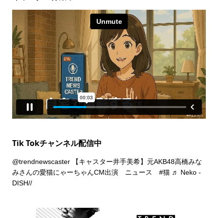
Tik Tokチャンネル配信中
@trendnewscaster
【キャスター井手美希】元AKB48高橋みな
みさんの愛猫にゃーちゃんCM出演 ニュース
#猫
♬ Neko -
DISH//