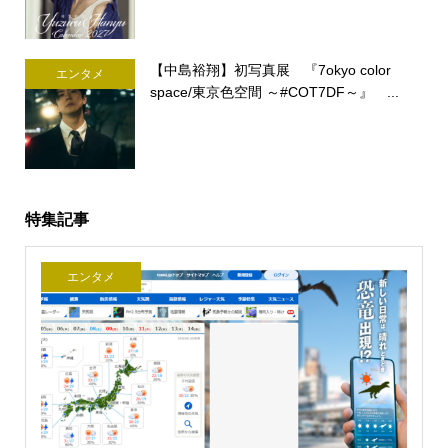
【中島裕翔】初写真展 『7okyo color
エンタメ
space/東京色空間 ～#COT7DF～』 ...
特集記事
エンタメ