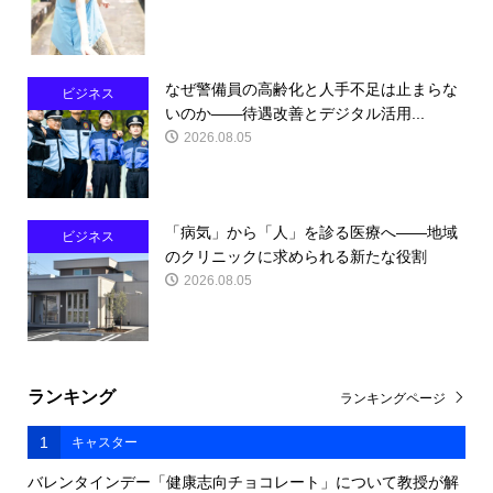
なぜ警備員の高齢化と人手不足は止まらな
ビジネス
いのか――待遇改善とデジタル活用...
2026.08.05
「病気」から「人」を診る医療へ――地域
ビジネス
のクリニックに求められる新たな役割
2026.08.05
ランキング
ランキングページ
1
キャスター
バレンタインデー「健康志向チョコレート」について教授が解