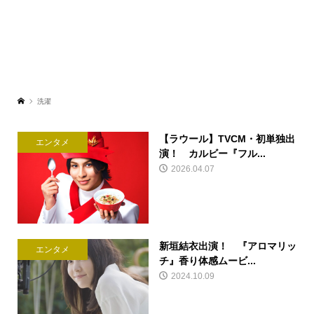
洗濯
【ラウール】TVCM・初単独出
エンタメ
演！ カルビー『フル...
2026.04.07
新垣結衣出演！ 『アロマリッ
エンタメ
チ』香り体感ムービ...
2024.10.09