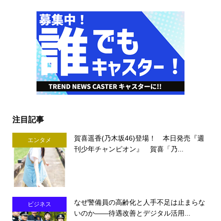
注目記事
賀喜遥香(乃木坂46)登場！ 本日発売『週
エンタメ
刊少年チャンピオン』 賀喜「乃...
なぜ警備員の高齢化と人手不足は止まらな
ビジネス
いのか――待遇改善とデジタル活用...