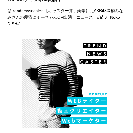
@trendnewscaster
【キャスター井手美希】元AKB48高橋みな
みさんの愛猫にゃーちゃんCM出演 ニュース
#猫
♬ Neko -
DISH//