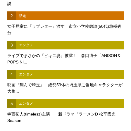
説
2
話題
女子児童に『ラブレター』渡す 市立小学校教諭(50代)懲戒処
分 ...
3
エンタメ
ライブでまさかの『ビキニ姿』披露！ 森口博子「ANISON＆
POPS NI...
4
エンタメ
映画『翔んで埼玉』 総勢53体の埼玉県ご当地キャラクターが
大集...
5
エンタメ
寺西拓人(timelesz)主演！ 新ドラマ『ラーメンD 松平國光
Season...