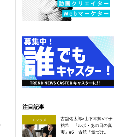
..
注目記事
古舘佑太郎×山下幸輝×平子
エンタメ
～
祐希 『ルポ・あの日の真
実』#5 古舘「気づけ...