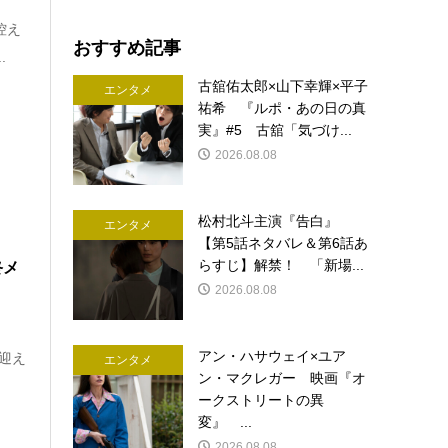
控え
おすすめ記事
.
古舘佑太郎×山下幸輝×平子
エンタメ
祐希 『ルポ・あの日の真
実』#5 古舘「気づけ...
2026.08.08
松村北斗主演『告白』
エンタメ
【第5話ネタバレ＆第6話あ
らすじ】解禁！ 「新場...
終メ
2026.08.08
アン・ハサウェイ×ユア
を迎え
エンタメ
ン・マクレガー 映画『オ
ークストリートの異
変』 ...
2026.08.08