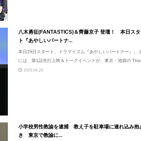
八木勇征(FANTASTICS)＆齊藤京子 登壇！ 本日ス
ト『あやしいパートナ...
本日29日スタート、ドラマイズム『あやしいパートナー』。 2
には、第1話先⾏上映＆トークイベントが、東京・池袋の Theat.
2025.04.29
小学校男性教諭を逮捕 教え子を駐車場に連れ込み抱
き 東京で教諭に...