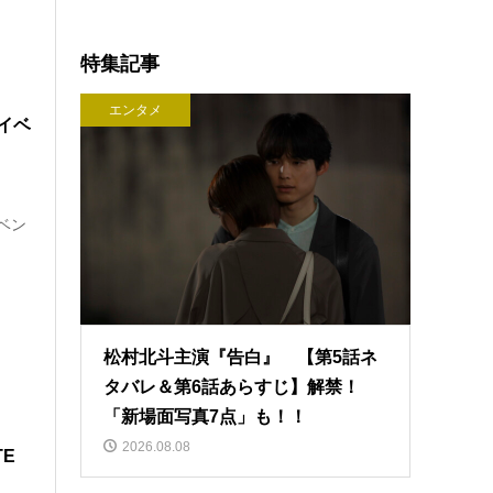
特集記事
エンタメ
ーイベ
ベン
松村北斗主演『告白』 【第5話ネ
タバレ＆第6話あらすじ】解禁！
「新場面写真7点」も！！
2026.08.08
E