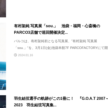
有村架純 写真展「sou.」 池袋・福岡・心斎橋の
PARCO3店舗で巡回開催決定...
パルコは、有村架純初となる写真展、”有村架純 写真展
「sou.」“を、3月1日(金)池袋本館7F PARCOFACTORYにて開.
2024.01.16
羽生結弦選手の軌跡がこの1冊に！ 『G.O.A.T 2007
2023 羽生結弦写真集...