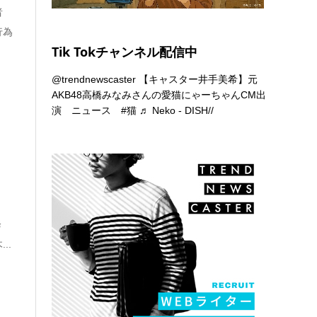
者
行為
Tik Tokチャンネル配信中
@trendnewscaster
【キャスター井手美希】元
AKB48高橋みなみさんの愛猫にゃーちゃんCM出
演 ニュース
#猫
♬ Neko - DISH//
降
..