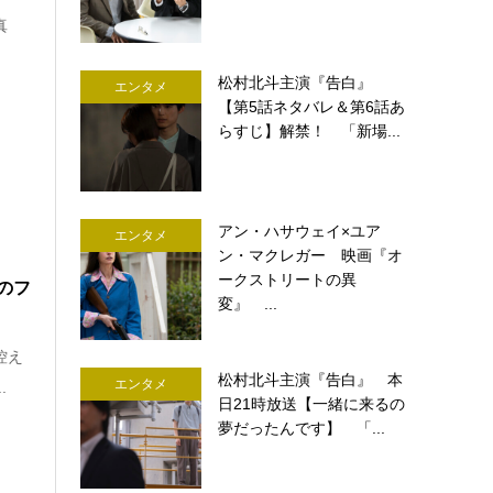
真
松村北斗主演『告白』
エンタメ
【第5話ネタバレ＆第6話あ
らすじ】解禁！ 「新場...
アン・ハサウェイ×ユア
エンタメ
ン・マクレガー 映画『オ
ークストリートの異
初のフ
変』 ...
控え
松村北斗主演『告白』 本
エンタメ
.
日21時放送【一緒に来るの
夢だったんです】 「...