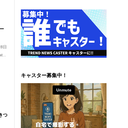
ター
8日
..
キャスター募集中！
きつ