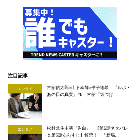
注目記事
古舘佑太郎×山下幸輝×平子祐希 『ルポ・
エンタメ
あの日の真実』#5 古舘「気づけ...
松村北斗主演『告白』 【第5話ネタバレ
エンタメ
＆第6話あらすじ】解禁！ 「新場...