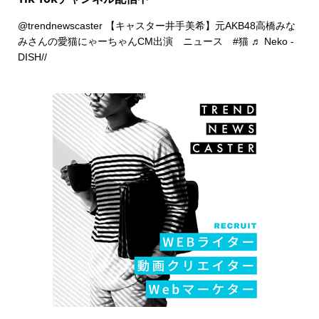
@trendnewscaster
【キャスター井手美希】元AKB48高橋みな
みさんの愛猫にゃーちゃんCM出演 ニュース
#猫
♬ Neko -
DISH//