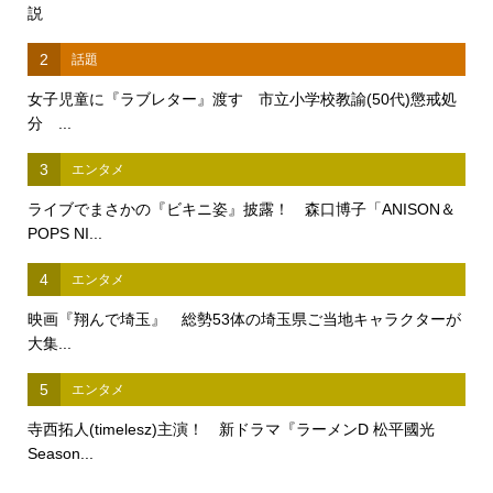
説
2
話題
女子児童に『ラブレター』渡す 市立小学校教諭(50代)懲戒処
分 ...
3
エンタメ
ライブでまさかの『ビキニ姿』披露！ 森口博子「ANISON＆
POPS NI...
4
エンタメ
映画『翔んで埼玉』 総勢53体の埼玉県ご当地キャラクターが
大集...
5
エンタメ
寺西拓人(timelesz)主演！ 新ドラマ『ラーメンD 松平國光
Season...