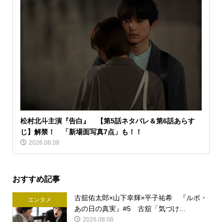
松村北斗主演『告白』 【第5話ネタバレ＆第6話あらす
じ】解禁！ 「新場面写真7点」も！！
2026.08.08
おすすめ記事
古舘佑太郎×山下幸輝×平子祐希 『ルポ・
エンタメ
あの日の真実』#5 古舘「気づけ...
2026.08.08