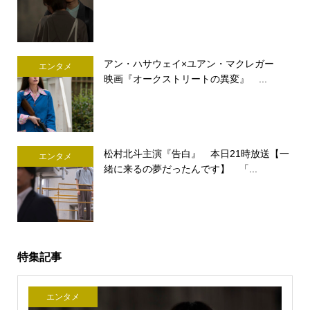
アン・ハサウェイ×ユアン・マクレガー
エンタメ
映画『オークストリートの異変』 ...
松村北斗主演『告白』 本日21時放送【一
エンタメ
緒に来るの夢だったんです】 「...
特集記事
エンタメ