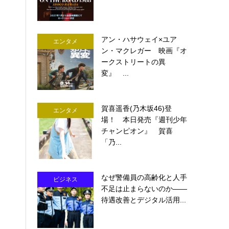
アン・ハサウェイ×ユア
エンタメ
ン・マクレガー 映画『オ
ークストリートの異
変』 ...
賀喜遥香(乃木坂46)登
エンタメ
場！ 本日発売『週刊少年
チャンピオン』 賀喜
「乃...
なぜ警備員の高齢化と人手
ビジネス
不足は止まらないのか――
待遇改善とデジタル活用...