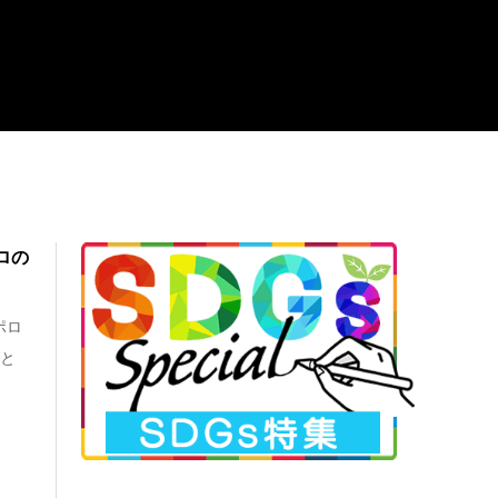
ポロの
ポロ
禁と