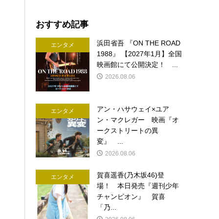
おすすめ記事
浜田省吾 『ON THE ROAD
エンタメ
1988』 【2027年1月】全国
映画館にて公開決定！ ...
2026.08.06
アン・ハサウェイ×ユア
エンタメ
ン・マクレガー 映画『オ
ークストリートの異
変』 ...
2026.08.06
賀喜遥香(乃木坂46)登
エンタメ
場！ 本日発売『週刊少年
チャンピオン』 賀喜
「乃...