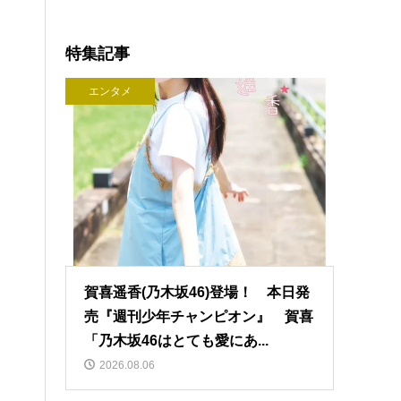
特集記事
エンタメ
賀喜遥香(乃木坂46)登場！ 本日発
売『週刊少年チャンピオン』 賀喜
「乃木坂46はとても愛にあ...
2026.08.06