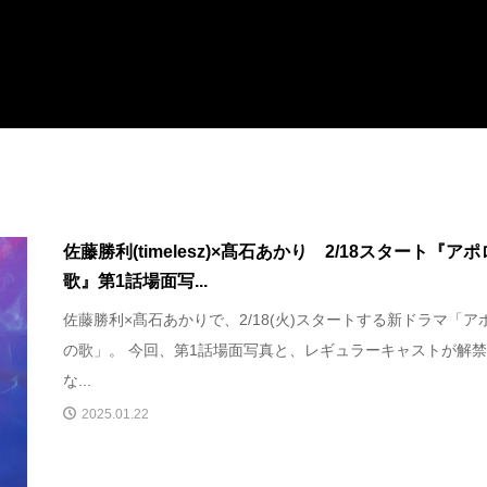
佐藤勝利(timelesz)×髙石あかり 2/18スタート『ア
歌』第1話場面写...
佐藤勝利×髙石あかりで、2/18(火)スタートする新ドラマ「ア
の歌」。 今回、第1話場面写真と、レギュラーキャストが解
な...
2025.01.22