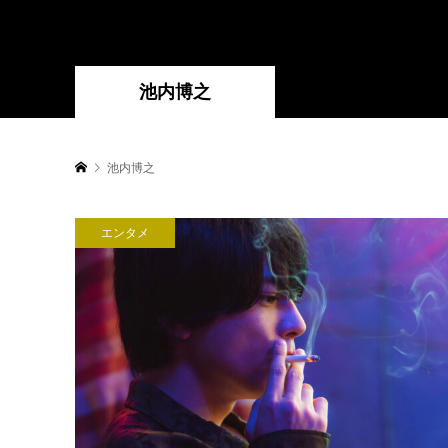
池内博之
池内博之
エンタメ