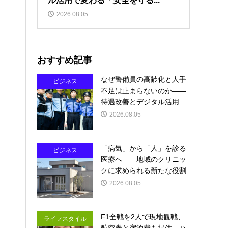
ル活用で変わる「安全を守る...
2026.08.05
おすすめ記事
なぜ警備員の高齢化と人手
ビジネス
不足は止まらないのか――
待遇改善とデジタル活用...
2026.08.05
「病気」から「人」を診る
ビジネス
医療へ――地域のクリニッ
クに求められる新たな役割
2026.08.05
F1全戦を2人で現地観戦、
ライフスタイル