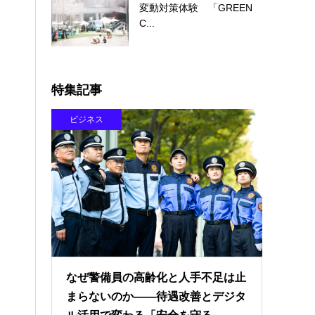
変動対策体験 「GREEN
C...
特集記事
ビジネス
なぜ警備員の高齢化と人手不足は止
まらないのか――待遇改善とデジタ