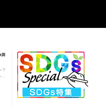
永田
ンフ
..