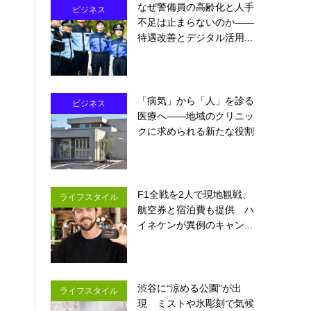
なぜ警備員の高齢化と人手
ビジネス
不足は止まらないのか――
待遇改善とデジタル活用...
「病気」から「人」を診る
ビジネス
医療へ――地域のクリニッ
クに求められる新たな役割
F1全戦を2人で現地観戦、
ライフスタイル
航空券と宿泊費も提供 ハ
イネケンが異例のキャン...
渋谷に“涼める公園”が出
ライフスタイル
現 ミストや氷彫刻で気候