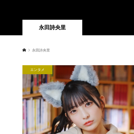
永田詩央里
永田詩央里
エンタメ