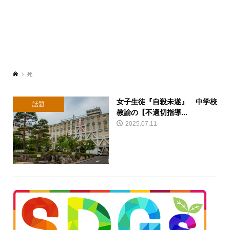
死
女子生徒『自殺未遂』 中学校
話題
教諭の【不適切指導...
2025.07.11