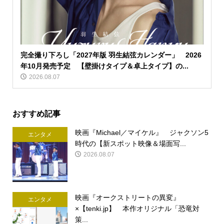
完全撮り下ろし「2027年版 羽生結弦カレンダー」 2026
年10月発売予定 【壁掛けタイプ＆卓上タイプ】の...
2026.08.07
おすすめ記事
映画『Michael／マイケル』 ジャクソン5
エンタメ
時代の【新スポット映像＆場面写...
2026.08.07
映画『オークストリートの異変』
エンタメ
×【tenki.jp】 本作オリジナル「恐竜対
策...