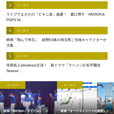
3
エンタメ
ライブでまさかの『ビキニ姿』披露！ 森口博子「ANISON＆
POPS NI...
4
エンタメ
映画『翔んで埼玉』 総勢53体の埼玉県ご当地キャラクターが
大集...
5
エンタメ
寺西拓人(timelesz)主演！ 新ドラマ『ラーメンD 松平國光
Season...
エンタメ
エンタメ
映画『Michael／マイケル』 ジ
映画『オークストリートの異変』×...