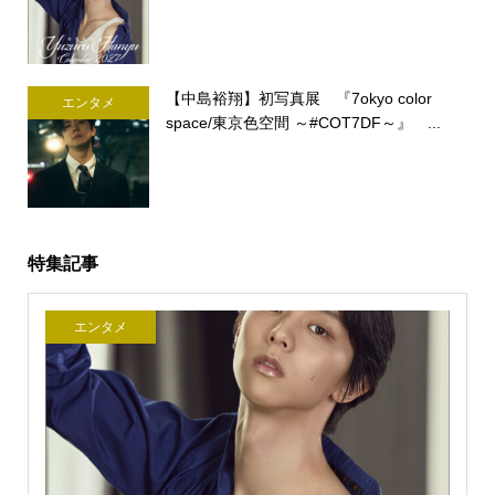
【中島裕翔】初写真展 『7okyo color
エンタメ
space/東京色空間 ～#COT7DF～』 ...
特集記事
エンタメ