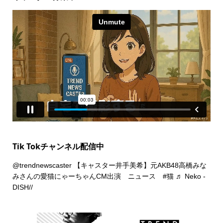
Tik Tokチャンネル配信中
@trendnewscaster
【キャスター井手美希】元AKB48高橋みな
みさんの愛猫にゃーちゃんCM出演 ニュース
#猫
♬ Neko -
DISH//