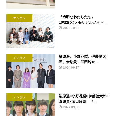
『透明なわたしたち』
エンタメ
10/22(火)メモリアルフォト...
2024.10.01
福原遥、小野花梨、伊藤健太
エンタメ
郎、倉悠貴、武田玲奈 ...
2024.09.17
福原遥×小野花梨×伊藤健太郎×
エンタメ
倉悠貴×武田玲奈 『...
2024.09.06