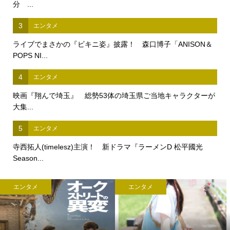
分 ...
3
エンタメ
ライブでまさかの『ビキニ姿』披露！ 森口博子「ANISON＆
POPS NI...
4
エンタメ
映画『翔んで埼玉』 総勢53体の埼玉県ご当地キャラクターが
大集...
5
エンタメ
寺西拓人(timelesz)主演！ 新ドラマ『ラーメンD 松平國光
Season...
エンタメ
エンタメ