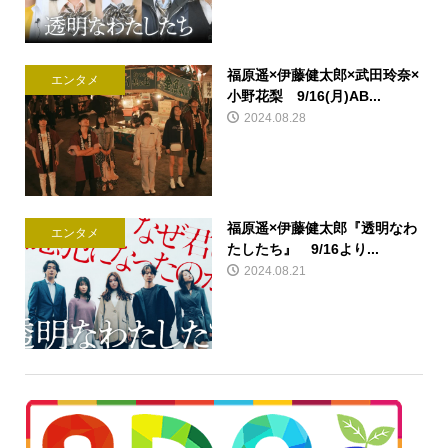
福原遥×伊藤健太郎×武田玲奈×
エンタメ
小野花梨 9/16(月)AB...
2024.08.28
福原遥×伊藤健太郎『透明なわ
エンタメ
たしたち』 9/16より...
2024.08.21