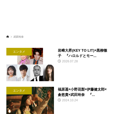
武田玲奈
岩﨑大昇(KEY TO LIT)×黒柳徹
エンタメ
子 『ハロルドとモー...
2026.07.28
福原遥×小野花梨×伊藤健太郎×
エンタメ
倉悠貴×武田玲奈 『...
2024.10.24