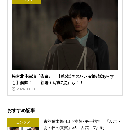
エンタメ
松村北斗主演『告白』 【第5話ネタバレ＆第6話あらす
じ】解禁！ 「新場面写真7点」も！！
2026.08.08
おすすめ記事
古舘佑太郎×山下幸輝×平子祐希 『ルポ・
エンタメ
あの日の真実』#5 古舘「気づけ...