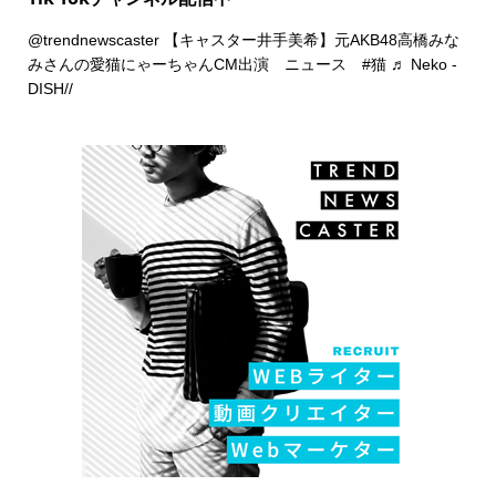
@trendnewscaster
【キャスター井手美希】元AKB48高橋みな
みさんの愛猫にゃーちゃんCM出演 ニュース
#猫
♬ Neko -
DISH//