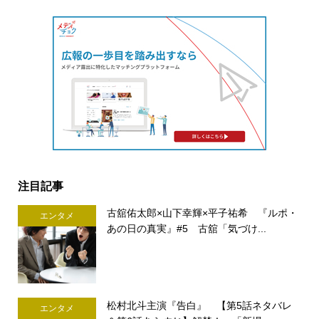
注目記事
古舘佑太郎×山下幸輝×平子祐希 『ルポ・
エンタメ
あの日の真実』#5 古舘「気づけ...
松村北斗主演『告白』 【第5話ネタバレ
エンタメ