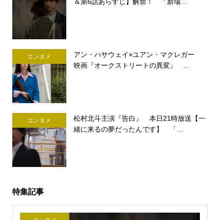
＆第6話あらすじ】解禁！ 「新場...
アン・ハサウェイ×ユアン・マクレガー
エンタメ
映画『オークストリートの異変』 ...
松村北斗主演『告白』 本日21時放送【一
エンタメ
緒に来るの夢だったんです】 「...
特集記事