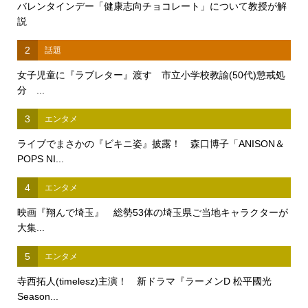
バレンタインデー「健康志向チョコレート」について教授が解
説
2
話題
女子児童に『ラブレター』渡す 市立小学校教諭(50代)懲戒処
分 ...
3
エンタメ
ライブでまさかの『ビキニ姿』披露！ 森口博子「ANISON＆
POPS NI...
4
エンタメ
映画『翔んで埼玉』 総勢53体の埼玉県ご当地キャラクターが
大集...
5
エンタメ
寺西拓人(timelesz)主演！ 新ドラマ『ラーメンD 松平國光
Season...