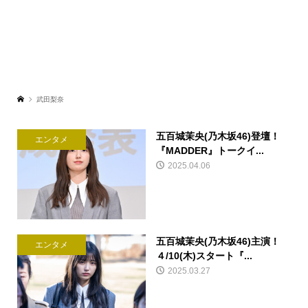
武田梨奈
五百城茉央(乃木坂46)登壇！
エンタメ
『MADDER』トークイ...
2025.04.06
五百城茉央(乃木坂46)主演！
エンタメ
４/10(木)スタート『...
2025.03.27