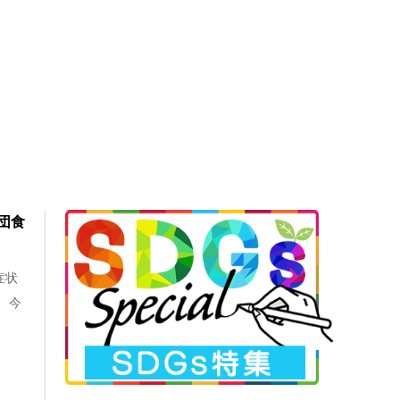
団食
症状
、今