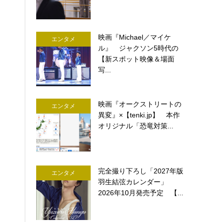
映画『Michael／マイケ
エンタメ
ル』 ジャクソン5時代の
【新スポット映像＆場面
写...
映画『オークストリートの
エンタメ
異変』×【tenki.jp】 本作
オリジナル「恐竜対策...
完全撮り下ろし「2027年版
エンタメ
羽生結弦カレンダー」
2026年10月発売予定 【...