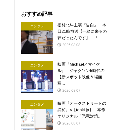
おすすめ記事
松村北斗主演『告白』 本
エンタメ
日21時放送【一緒に来るの
夢だったんです】 「...
2026.08.08
映画『Michael／マイケ
エンタメ
ル』 ジャクソン5時代の
【新スポット映像＆場面
写...
2026.08.07
映画『オークストリートの
エンタメ
異変』×【tenki.jp】 本作
オリジナル「恐竜対策...
2026.08.07