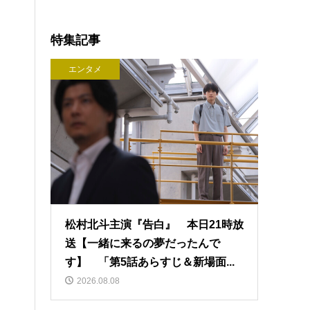
特集記事
エンタメ
松村北斗主演『告白』 本日21時放
送【一緒に来るの夢だったんで
す】 「第5話あらすじ＆新場面...
2026.08.08