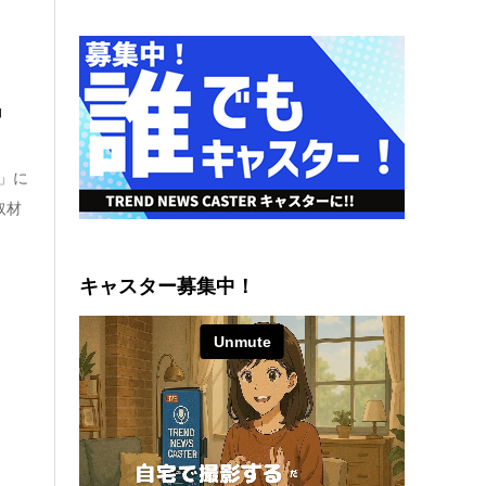
剤』
」に
取材
キャスター募集中！