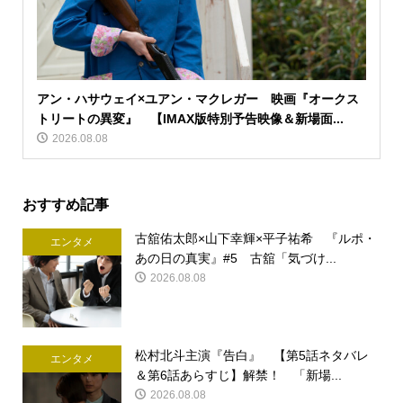
アン・ハサウェイ×ユアン・マクレガー 映画『オークス
トリートの異変』 【IMAX版特別予告映像＆新場面...
2026.08.08
おすすめ記事
古舘佑太郎×山下幸輝×平子祐希 『ルポ・
エンタメ
あの日の真実』#5 古舘「気づけ...
2026.08.08
松村北斗主演『告白』 【第5話ネタバレ
エンタメ
＆第6話あらすじ】解禁！ 「新場...
2026.08.08