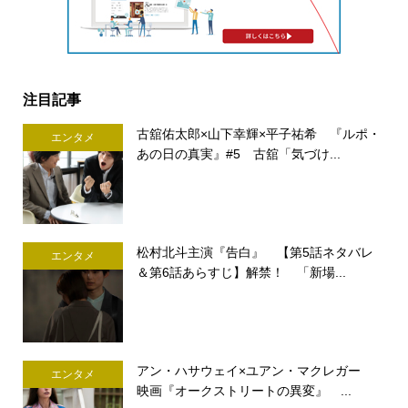
注目記事
古舘佑太郎×山下幸輝×平子祐希 『ルポ・
エンタメ
あの日の真実』#5 古舘「気づけ...
松村北斗主演『告白』 【第5話ネタバレ
エンタメ
＆第6話あらすじ】解禁！ 「新場...
アン・ハサウェイ×ユアン・マクレガー
エンタメ
映画『オークストリートの異変』 ...