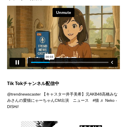
Tik Tokチャンネル配信中
@trendnewscaster
【キャスター井手美希】元AKB48高橋みな
みさんの愛猫にゃーちゃんCM出演 ニュース
#猫
♬ Neko -
DISH//