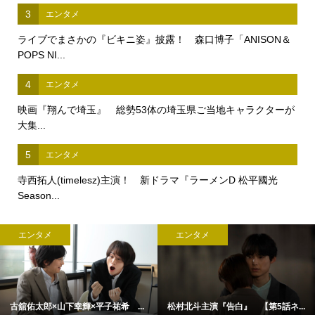
3
エンタメ
ライブでまさかの『ビキニ姿』披露！ 森口博子「ANISON＆
POPS NI...
4
エンタメ
映画『翔んで埼玉』 総勢53体の埼玉県ご当地キャラクターが
大集...
5
エンタメ
寺西拓人(timelesz)主演！ 新ドラマ『ラーメンD 松平國光
Season...
エンタメ
エンタメ
古舘佑太郎×山下幸輝×平子祐希 ...
松村北斗主演『告白』 【第5話ネ...