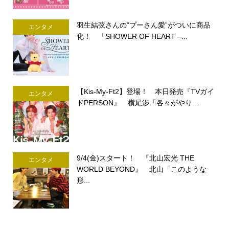
羽生結弦さんの“プーさん愛”がついに商品
エンタメ
化！ 「SHOWER OF HEART –...
【Kis-My-Ft2】登場！ 本日発売『TVガイ
エンタメ
ドPERSON』 横尾渉「各々がやり...
9/4(金)スタート！ 『北山宏光 THE
エンタメ
WORLD BEYOND』 北山「このような
形...