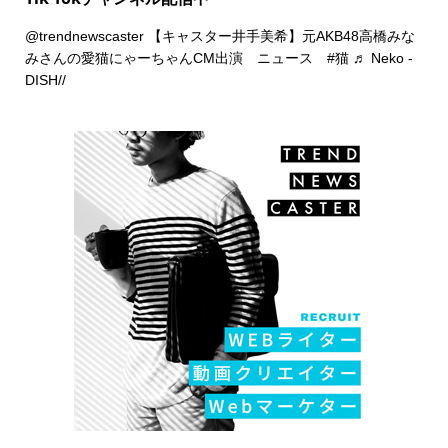
@trendnewscaster
【キャスター井手美希】元AKB48高橋みな
みさんの愛猫にゃーちゃんCM出演 ニュース
#猫
♬ Neko -
DISH//