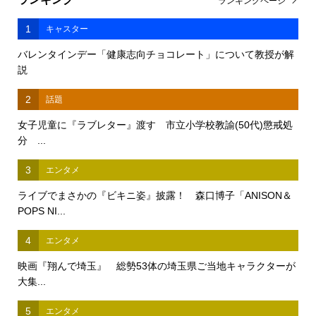
ランキングページ
1
キャスター
バレンタインデー「健康志向チョコレート」について教授が解
説
2
話題
女子児童に『ラブレター』渡す 市立小学校教諭(50代)懲戒処
分 ...
3
エンタメ
ライブでまさかの『ビキニ姿』披露！ 森口博子「ANISON＆
POPS NI...
4
エンタメ
映画『翔んで埼玉』 総勢53体の埼玉県ご当地キャラクターが
大集...
5
エンタメ