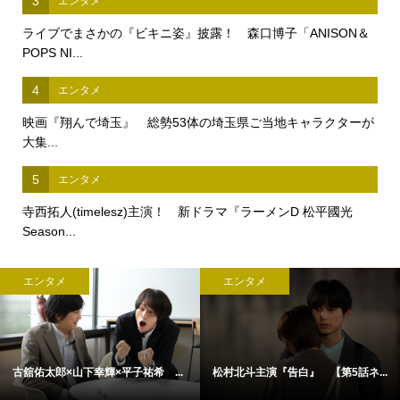
3
エンタメ
ライブでまさかの『ビキニ姿』披露！ 森口博子「ANISON＆
POPS NI...
4
エンタメ
映画『翔んで埼玉』 総勢53体の埼玉県ご当地キャラクターが
大集...
5
エンタメ
寺西拓人(timelesz)主演！ 新ドラマ『ラーメンD 松平國光
Season...
エンタメ
エンタメ
古舘佑太郎×山下幸輝×平子祐希 ...
松村北斗主演『告白』 【第5話ネ...