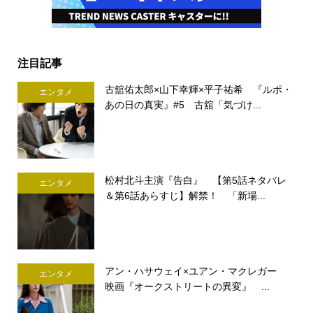
注目記事
古舘佑太郎×山下幸輝×平子祐希 『ルポ・
エンタメ
あの日の真実』#5 古舘「気づけ...
松村北斗主演『告白』 【第5話ネタバレ
エンタメ
＆第6話あらすじ】解禁！ 「新場...
アン・ハサウェイ×ユアン・マクレガー
エンタメ
映画『オークストリートの異変』 ...