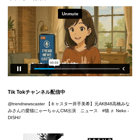
Tik Tokチャンネル配信中
@trendnewscaster
【キャスター井手美希】元AKB48高橋みな
みさんの愛猫にゃーちゃんCM出演 ニュース
#猫
♬ Neko -
DISH//