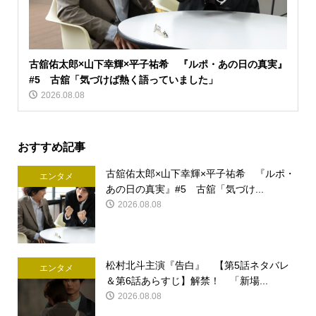
古舘佑太郎×山下幸輝×平子祐希 『ルポ・あの日の真実』
#5 古舘「気づけば熱く語っていました」
2026.08.08
おすすめ記事
古舘佑太郎×山下幸輝×平子祐希 『ルポ・
エンタメ
あの日の真実』#5 古舘「気づけ...
2026.08.08
松村北斗主演『告白』 【第5話ネタバレ
エンタメ
＆第6話あらすじ】解禁！ 「新場...
2026.08.08