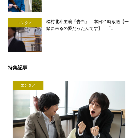
松村北斗主演『告白』 本日21時放送【一
エンタメ
緒に来るの夢だったんです】 「...
特集記事
エンタメ