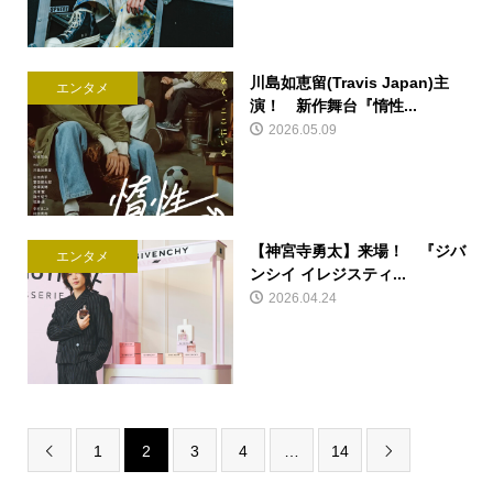
川島如恵留(Travis Japan)主
エンタメ
演！ 新作舞台『惰性...
2026.05.09
【神宮寺勇太】来場！ 『ジバ
エンタメ
ンシイ イレジスティ...
2026.04.24
1
2
3
4
…
14

