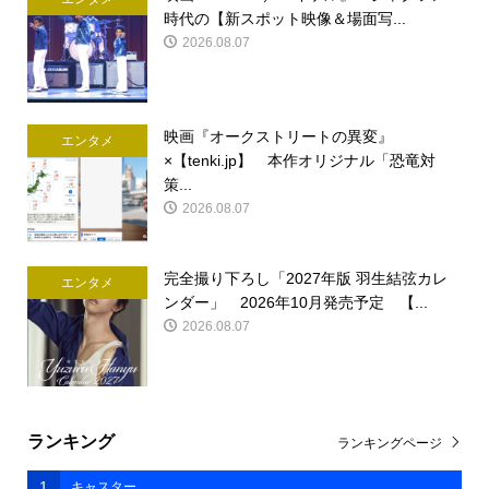
時代の【新スポット映像＆場面写...
2026.08.07
映画『オークストリートの異変』
エンタメ
×【tenki.jp】 本作オリジナル「恐竜対
策...
2026.08.07
完全撮り下ろし「2027年版 羽生結弦カレ
エンタメ
ンダー」 2026年10月発売予定 【...
2026.08.07
ランキング
ランキングページ
1
キャスター