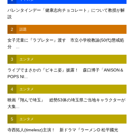
バレンタインデー「健康志向チョコレート」について教授が解
説
2
話題
女子児童に『ラブレター』渡す 市立小学校教諭(50代)懲戒処
分 ...
3
エンタメ
ライブでまさかの『ビキニ姿』披露！ 森口博子「ANISON＆
POPS NI...
4
エンタメ
映画『翔んで埼玉』 総勢53体の埼玉県ご当地キャラクターが
大集...
5
エンタメ
寺西拓人(timelesz)主演！ 新ドラマ『ラーメンD 松平國光