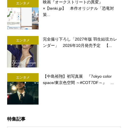
映画『オークストリートの異変』
エンタメ
×【tenki.jp】 本作オリジナル「恐竜対
策...
完全撮り下ろし「2027年版 羽生結弦カレ
エンタメ
ンダー」 2026年10月発売予定 【...
【中島裕翔】初写真展 『7okyo color
エンタメ
space/東京色空間 ～#COT7DF～』 ...
特集記事