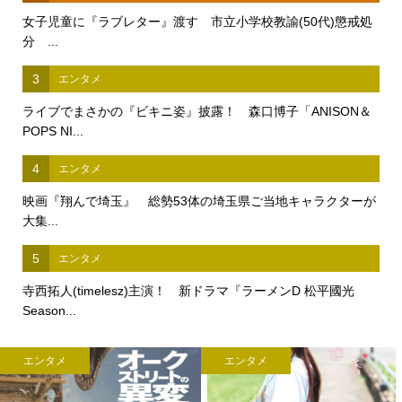
女子児童に『ラブレター』渡す 市立小学校教諭(50代)懲戒処
分 ...
3
エンタメ
ライブでまさかの『ビキニ姿』披露！ 森口博子「ANISON＆
POPS NI...
4
エンタメ
映画『翔んで埼玉』 総勢53体の埼玉県ご当地キャラクターが
大集...
5
エンタメ
寺西拓人(timelesz)主演！ 新ドラマ『ラーメンD 松平國光
Season...
エンタメ
エンタメ