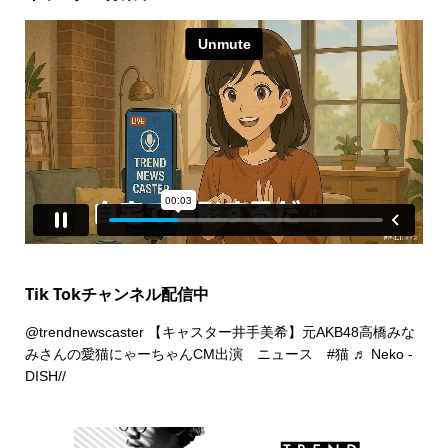
Tik Tokチャンネル配信中
@trendnewscaster
【キャスター井手美希】元AKB48高橋みな
みさんの愛猫にゃーちゃんCM出演 ニュース
#猫
♬ Neko -
DISH//