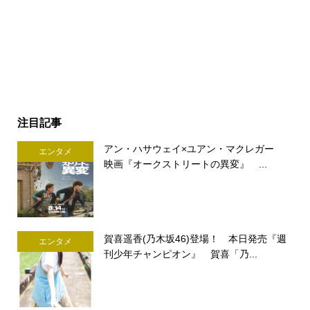
注目記事
アン・ハサウェイ×ユアン・マクレガー
エンタメ
映画『オークストリートの異変』 ...
賀喜遥香(乃木坂46)登場！ 本日発売『週
エンタメ
刊少年チャンピオン』 賀喜「乃...