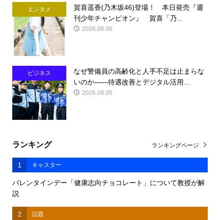
賀喜遥香(乃木坂46)登場！ 本日発売『週
エンタメ
刊少年チャンピオン』 賀喜「乃...
2026.08.06
なぜ警備員の高齢化と人手不足は止まらな
ビジネス
いのか――待遇改善とデジタル活用...
2026.08.05
ランキング
ランキングページ
1
キャスター
バレンタインデー「健康志向チョコレート」について教授が解
説
2
話題