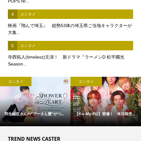
POPS NI...
4
エンタメ
映画『翔んで埼玉』 総勢53体の埼玉県ご当地キャラクターが
大集...
5
エンタメ
寺西拓人(timelesz)主演！ 新ドラマ『ラーメンD 松平國光
Season...
エンタメ
エンタメ
羽生結弦さんの“プーさん愛”がつ...
【Kis-My-Ft2】登場！ 本日発売...
TREND NEWS CASTER