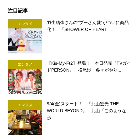
注目記事
羽生結弦さんの“プーさん愛”がついに商品
エンタメ
化！ 「SHOWER OF HEART –...
【Kis-My-Ft2】登場！ 本日発売『TVガイ
エンタメ
ドPERSON』 横尾渉「各々がやり...
9/4(金)スタート！ 『北山宏光 THE
エンタメ
WORLD BEYOND』 北山「このような
形...