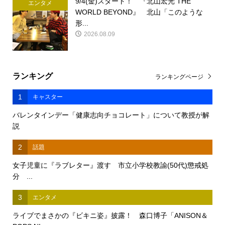
9/4(金)スタート！ 『北山宏光 THE
エンタメ
WORLD BEYOND』 北山「このような
形...
2026.08.09
ランキング
ランキングページ
1
キャスター
バレンタインデー「健康志向チョコレート」について教授が解
説
2
話題
女子児童に『ラブレター』渡す 市立小学校教諭(50代)懲戒処
分 ...
3
エンタメ
ライブでまさかの『ビキニ姿』披露！ 森口博子「ANISON＆