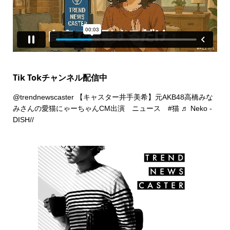
Tik Tokチャンネル配信中
@trendnewscaster
【キャスター井手美希】元AKB48高橋みな
みさんの愛猫にゃーちゃんCM出演 ニュース
#猫
♬ Neko -
DISH//