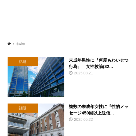
未成年
未成年男性に『何度もわいせつ
話題
行為』 女性教諭(32...
2025.08.21
複数の未成年女性に『性的メッ
話題
セージ450回以上送信...
2025.05.22