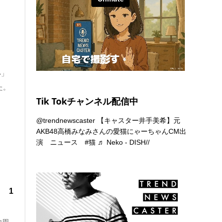
い」
た。
Tik Tokチャンネル配信中
@trendnewscaster
【キャスター井手美希】元
AKB48高橋みなみさんの愛猫にゃーちゃんCM出
演 ニュース
#猫
♬ Neko - DISH//
！ 1