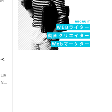
他周
スペ
日6
...