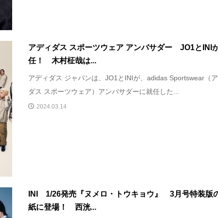
アディダス スポーツウェア アンバサダー JO1とINI
任！ 木村柾哉は...
アディダス ジャパンは、JO1とINIが、adidas Sportswear（
ダス スポーツウェア）アンバサダーに就任した...
2024.03.14
INI 1/26発売『ヌメロ・トウキョウ』 3月号特装版
紙に登場！ 西洸...