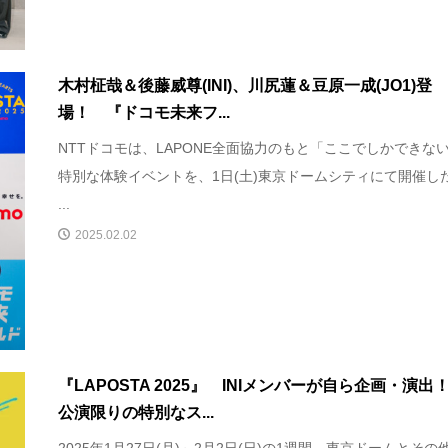
木村柾哉＆後藤威尊(INI)、川尻蓮＆豆原一成(JO1)登
場！ 『ドコモ未来フ...
NTTドコモは、LAPONE全面協力のもと「ここでしかできな
特別な体験イベントを、1日(土)東京ドームシティにて開催し
...
2025.02.02
『LAPOSTA 2025』 INIメンバーが自ら企画・演出
公演限りの特別なス...