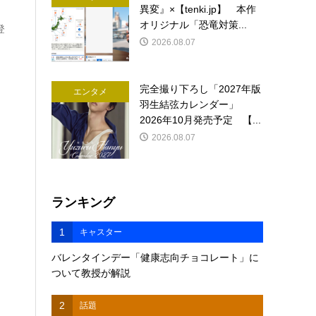
異変』×【tenki.jp】 本作
オリジナル「恐竜対策...
登
2026.08.07
完全撮り下ろし「2027年版
エンタメ
羽生結弦カレンダー」
2026年10月発売予定 【...
2026.08.07
ランキング
1
キャスター
バレンタインデー「健康志向チョコレート」に
ついて教授が解説
2
話題