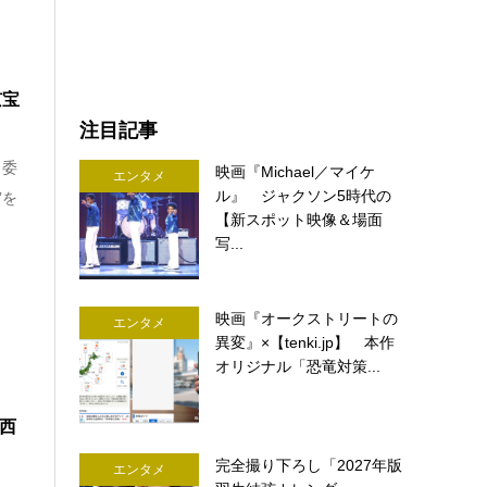
京宝
注目記事
ら委
映画『Michael／マイケ
エンタメ
ル』 ジャクソン5時代の
”を
【新スポット映像＆場面
写...
映画『オークストリートの
エンタメ
異変』×【tenki.jp】 本作
オリジナル「恐竜対策...
 西
完全撮り下ろし「2027年版
エンタメ