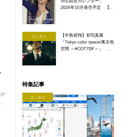
羽生結弦カレンダー」
2026年10月発売予定 【...
【中島裕翔】初写真展
エンタメ
『7okyo color space/東京色
空間 ～#COT7DF～』 ...
ブ
特集記事
大が
エンタメ
..