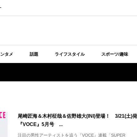
ー
エンタメ
話題
ライフスタイル
スポーツ/趣味
尾崎匠海＆木村柾哉＆佐野雄大(INI)登場！ 3/21(土)
『VOCE』5月号 ...
注目の男性アーティストを追う『VOCE』連載「SUPER