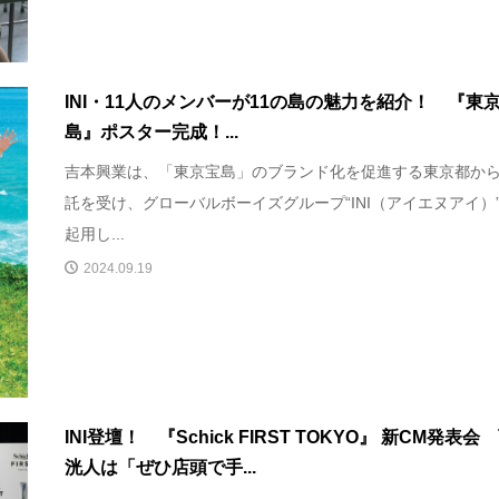
INI・11人のメンバーが11の島の魅力を紹介！ 『東
島』ポスター完成！...
吉本興業は、「東京宝島」のブランド化を促進する東京都か
託を受け、グローバルボーイズグループ“INI（アイエヌアイ）
起用し...
2024.09.19
INI登壇！ 『Schick FIRST TOKYO』 新CM発表会
洸人は「ぜひ店頭で手...