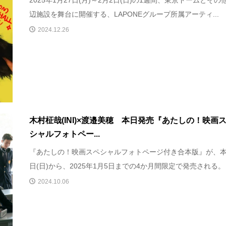
2025年1月27日(月)～2月2日(日)の1週間、東京ドームとその
辺施設を舞台に開催する、LAPONEグループ所属アーティ...
2024.12.26
木村柾哉(INI)×渡邉美穂 本日発売『あたしの！映画
シャルフォトペー...
『あたしの！映画スペシャルフォトページ付き合本版』が、本
日(日)から、2025年1月5日までの4か月間限定で発売される。 な
2024.10.06