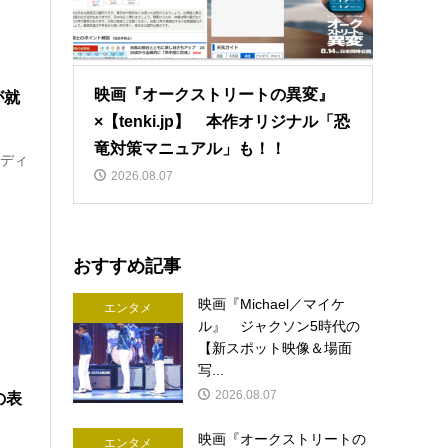
映画『オークストリートの異変』
が就
×【tenki.jp】 本作オリジナル「恐
竜対策マニュアル」も！！
アディ
2026.08.07
おすすめ記事
映画『Michael／マイケ
エンタメ
ル』 ジャクソン5時代の
【新スポット映像＆場面
写...
2026.08.07
の表
映画『オークストリートの
エンタメ