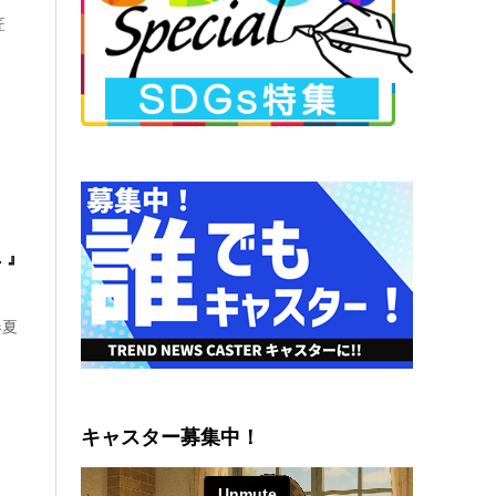
匠
 』
春夏
キャスター募集中！