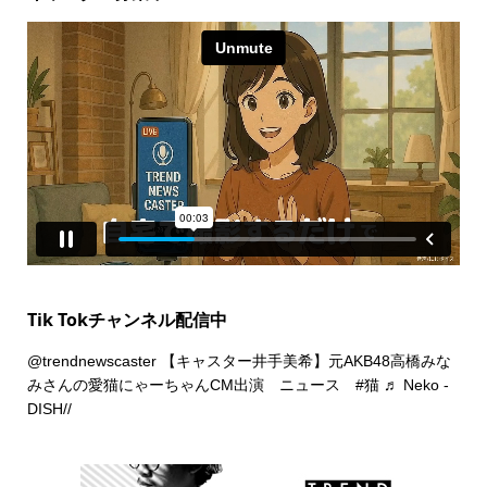
Tik Tokチャンネル配信中
@trendnewscaster
【キャスター井手美希】元AKB48高橋みな
みさんの愛猫にゃーちゃんCM出演 ニュース
#猫
♬ Neko -
DISH//