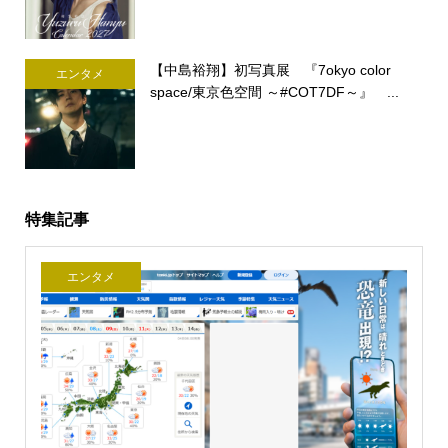
【中島裕翔】初写真展 『7okyo color
エンタメ
space/東京色空間 ～#COT7DF～』 ...
特集記事
エンタメ