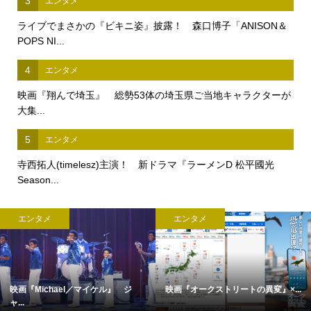
3
エンタメ
ライブでまさかの『ビキニ姿』披露！ 森口博子「ANISON＆
POPS NI...
4
エンタメ
映画『翔んで埼玉』 総勢53体の埼玉県ご当地キャラクターが
大集...
5
エンタメ
寺西拓人(timelesz)主演！ 新ドラマ『ラーメンD 松平國光
Season...
エンタメ
エンタメ
映画『Michael／マイケル』 ジ
映画『オークストリートの異変』×...
ャ...