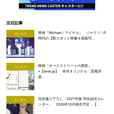
注目記事
映画『Michael／マイケル』 ジャクソン5
エンタメ
時代の【新スポット映像＆場面写...
映画『オークストリートの異変』
エンタメ
×【tenki.jp】 本作オリジナル「恐竜対
策...
完全撮り下ろし「2027年版 羽生結弦カレ
エンタメ
ンダー」 2026年10月発売予定 【...