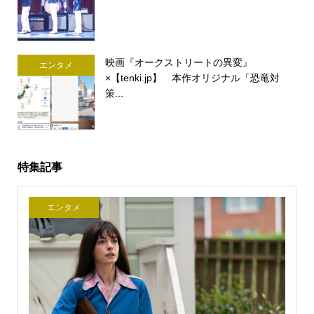
映画『オークストリートの異変』
エンタメ
×【tenki.jp】 本作オリジナル「恐竜対
策...
特集記事
エンタメ