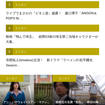
3
エンタメ
ライブでまさかの『ビキニ姿』披露！ 森口博子「ANISON＆
POPS NI...
4
エンタメ
映画『翔んで埼玉』 総勢53体の埼玉県ご当地キャラクターが
大集...
5
エンタメ
寺西拓人(timelesz)主演！ 新ドラマ『ラーメンD 松平國光
Season...
エンタメ
エンタメ
アン・ハサウェイ×ユアン・マクレ...
松村北斗主演『告白』 本日21時...