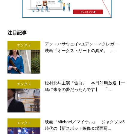
注目記事
アン・ハサウェイ×ユアン・マクレガー
エンタメ
映画『オークストリートの異変』 ...
松村北斗主演『告白』 本日21時放送【一
エンタメ
緒に来るの夢だったんです】 「...
映画『Michael／マイケル』 ジャクソン5
エンタメ
時代の【新スポット映像＆場面写...