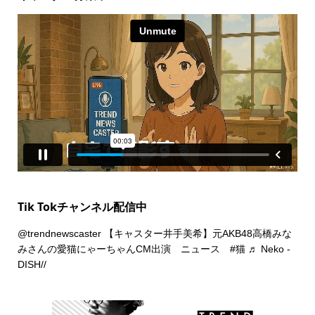
Tik Tokチャンネル配信中
@trendnewscaster
【キャスター井手美希】元AKB48高橋みな
みさんの愛猫にゃーちゃんCM出演 ニュース
#猫
♬ Neko -
DISH//