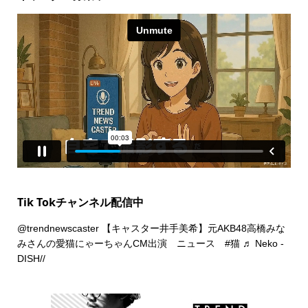
Tik Tokチャンネル配信中
@trendnewscaster
【キャスター井手美希】元AKB48高橋みな
みさんの愛猫にゃーちゃんCM出演 ニュース
#猫
♬ Neko -
DISH//