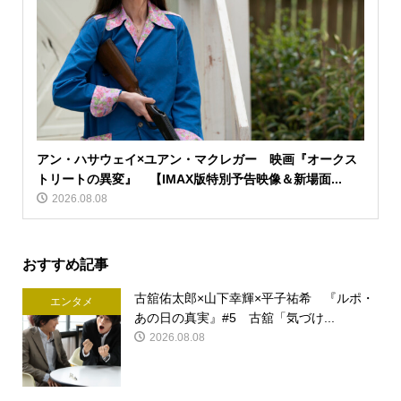
アン・ハサウェイ×ユアン・マクレガー 映画『オークス
トリートの異変』 【IMAX版特別予告映像＆新場面...
2026.08.08
おすすめ記事
古舘佑太郎×山下幸輝×平子祐希 『ルポ・
エンタメ
あの日の真実』#5 古舘「気づけ...
2026.08.08