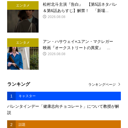
松村北斗主演『告白』 【第5話ネタバレ
エンタメ
＆第6話あらすじ】解禁！ 「新場...
2026.08.08
アン・ハサウェイ×ユアン・マクレガー
エンタメ
映画『オークストリートの異変』 ...
2026.08.08
ランキング
ランキングページ
1
キャスター
バレンタインデー「健康志向チョコレート」について教授が解
説
2
話題