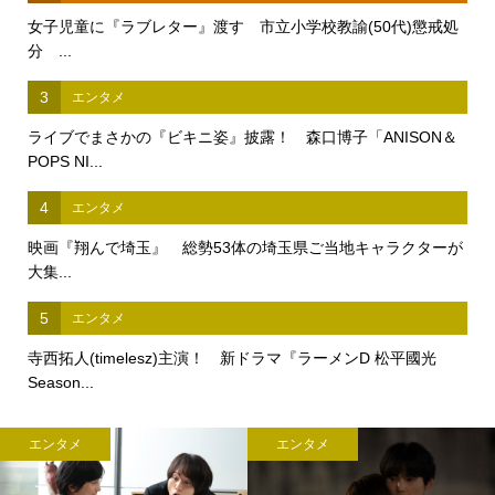
女子児童に『ラブレター』渡す 市立小学校教諭(50代)懲戒処
分 ...
3
エンタメ
ライブでまさかの『ビキニ姿』披露！ 森口博子「ANISON＆
POPS NI...
4
エンタメ
映画『翔んで埼玉』 総勢53体の埼玉県ご当地キャラクターが
大集...
5
エンタメ
寺西拓人(timelesz)主演！ 新ドラマ『ラーメンD 松平國光
Season...
エンタメ
エンタメ