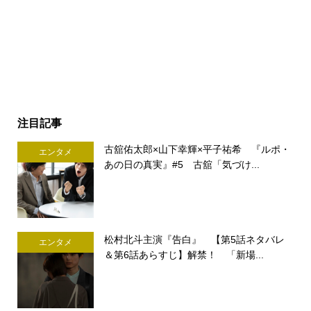
注目記事
古舘佑太郎×山下幸輝×平子祐希 『ルポ・
エンタメ
あの日の真実』#5 古舘「気づけ...
松村北斗主演『告白』 【第5話ネタバレ
エンタメ
＆第6話あらすじ】解禁！ 「新場...