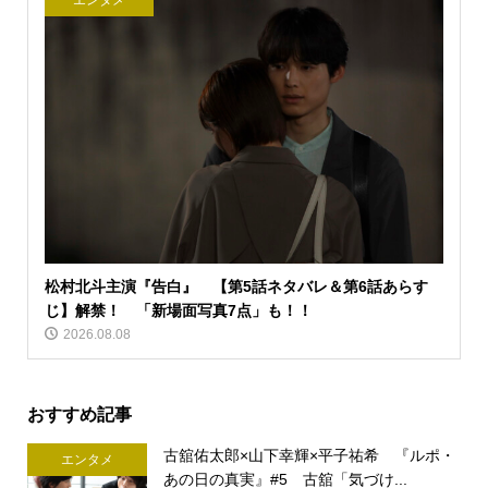
エンタメ
松村北斗主演『告白』 【第5話ネタバレ＆第6話あらす
じ】解禁！ 「新場面写真7点」も！！
2026.08.08
おすすめ記事
古舘佑太郎×山下幸輝×平子祐希 『ルポ・
エンタメ
あの日の真実』#5 古舘「気づけ...