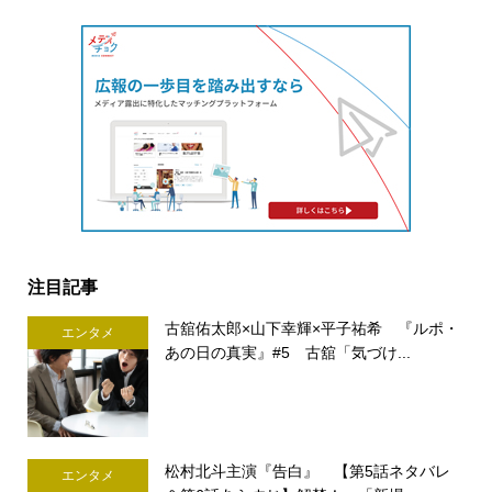
注目記事
古舘佑太郎×山下幸輝×平子祐希 『ルポ・
エンタメ
あの日の真実』#5 古舘「気づけ...
松村北斗主演『告白』 【第5話ネタバレ
エンタメ