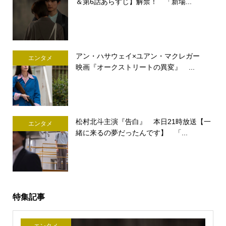
＆第6話あらすじ】解禁！ 「新場...
アン・ハサウェイ×ユアン・マクレガー
エンタメ
映画『オークストリートの異変』 ...
松村北斗主演『告白』 本日21時放送【一
エンタメ
緒に来るの夢だったんです】 「...
特集記事