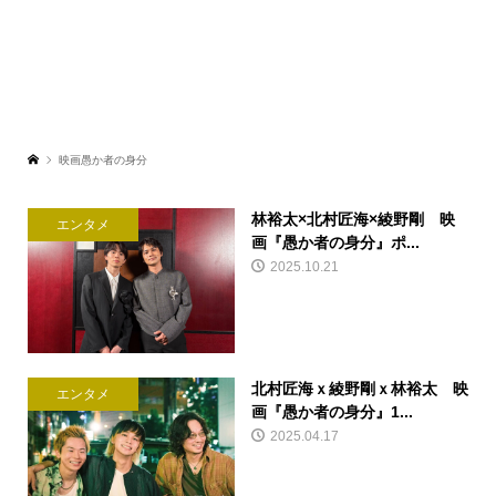
映画愚か者の身分
林裕太×北村匠海×綾野剛 映
エンタメ
画『愚か者の身分』ポ...
2025.10.21
北村匠海ｘ綾野剛ｘ林裕太 映
エンタメ
画『愚か者の身分』1...
2025.04.17