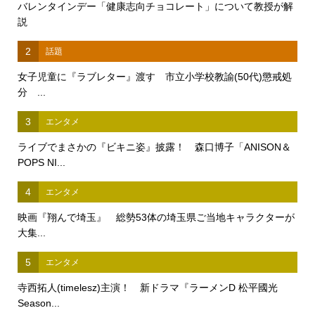
バレンタインデー「健康志向チョコレート」について教授が解
説
2
話題
女子児童に『ラブレター』渡す 市立小学校教諭(50代)懲戒処
分 ...
3
エンタメ
ライブでまさかの『ビキニ姿』披露！ 森口博子「ANISON＆
POPS NI...
4
エンタメ
映画『翔んで埼玉』 総勢53体の埼玉県ご当地キャラクターが
大集...
5
エンタメ
寺西拓人(timelesz)主演！ 新ドラマ『ラーメンD 松平國光
Season...