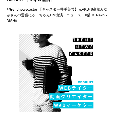
@trendnewscaster
【キャスター井手美希】元AKB48高橋みな
みさんの愛猫にゃーちゃんCM出演 ニュース
#猫
♬ Neko -
DISH//