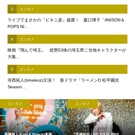
3
エンタメ
ライブでまさかの『ビキニ姿』披露！ 森口博子「ANISON＆
POPS NI...
4
エンタメ
映画『翔んで埼玉』 総勢53体の埼玉県ご当地キャラクターが
大集...
5
エンタメ
寺西拓人(timelesz)主演！ 新ドラマ『ラーメンD 松平國光
Season...
エンタメ
エンタメ
髙橋海人(King & Prince)来場...
『手越祐也 LIVE TOUR 2026