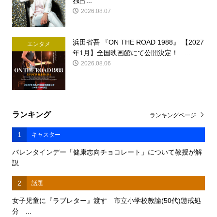
独占...
2026.08.07
浜田省吾 『ON THE ROAD 1988』 【2027
エンタメ
年1月】全国映画館にて公開決定！ ...
2026.08.06
ランキング
ランキングページ
1
キャスター
バレンタインデー「健康志向チョコレート」について教授が解
説
2
話題
女子児童に『ラブレター』渡す 市立小学校教諭(50代)懲戒処
分 ...