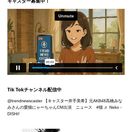
キャスター募集中！
Tik Tokチャンネル配信中
@trendnewscaster
【キャスター井手美希】元AKB48高橋みな
みさんの愛猫にゃーちゃんCM出演 ニュース
#猫
♬ Neko -
DISH//