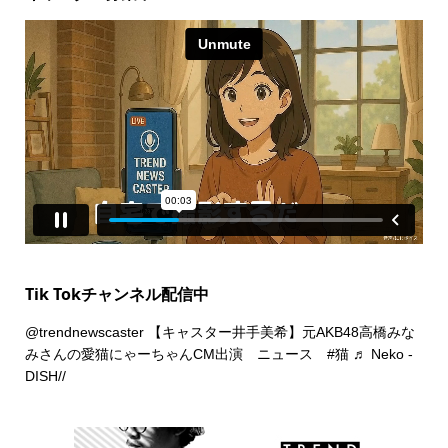
Tik Tokチャンネル配信中
@trendnewscaster
【キャスター井手美希】元AKB48高橋みな
みさんの愛猫にゃーちゃんCM出演 ニュース
#猫
♬ Neko -
DISH//