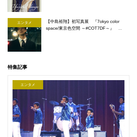
【中島裕翔】初写真展 『7okyo color
エンタメ
space/東京色空間 ～#COT7DF～』 ...
特集記事
エンタメ