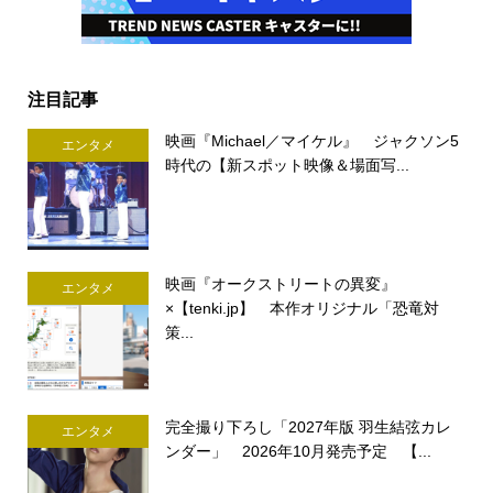
注目記事
映画『Michael／マイケル』 ジャクソン5
エンタメ
時代の【新スポット映像＆場面写...
映画『オークストリートの異変』
エンタメ
×【tenki.jp】 本作オリジナル「恐竜対
策...
完全撮り下ろし「2027年版 羽生結弦カレ
エンタメ
ンダー」 2026年10月発売予定 【...