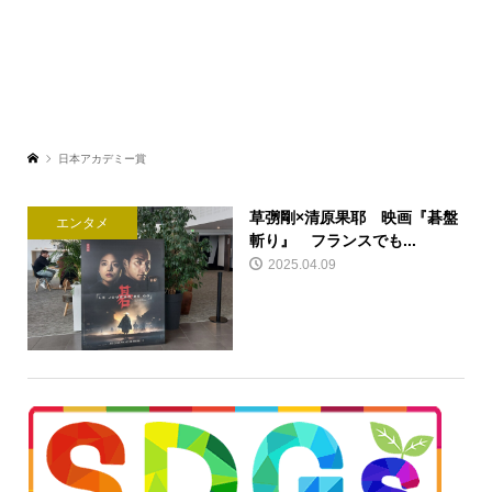
日本アカデミー賞
草彅剛×清原果耶 映画『碁盤
エンタメ
斬り』 フランスでも...
2025.04.09