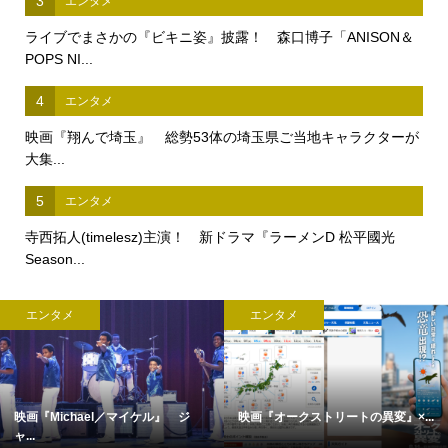
3
エンタメ
ライブでまさかの『ビキニ姿』披露！ 森口博子「ANISON＆
POPS NI...
4
エンタメ
映画『翔んで埼玉』 総勢53体の埼玉県ご当地キャラクターが
大集...
5
エンタメ
寺西拓人(timelesz)主演！ 新ドラマ『ラーメンD 松平國光
Season...
エンタメ
エンタメ
映画『Michael／マイケル』 ジ
映画『オークストリートの異変』×...
ャ...