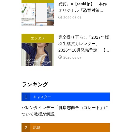
異変』×【tenki.jp】 本作
オリジナル「恐竜対策...
2026.08.07
完全撮り下ろし「2027年版
エンタメ
羽生結弦カレンダー」
2026年10月発売予定 【...
2026.08.07
ランキング
1
キャスター
バレンタインデー「健康志向チョコレート」に
ついて教授が解説
2
話題