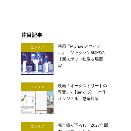
注目記事
映画『Michael／マイケ
エンタメ
ル』 ジャクソン5時代の
【新スポット映像＆場面
写...
映画『オークストリートの
エンタメ
異変』×【tenki.jp】 本作
オリジナル「恐竜対策...
完全撮り下ろし「2027年版
エンタメ