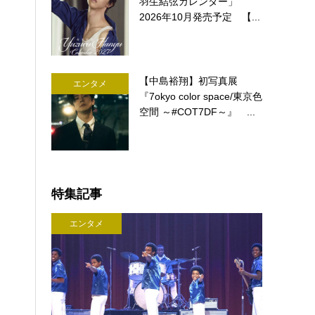
羽生結弦カレンダー」
2026年10月発売予定 【...
【中島裕翔】初写真展
エンタメ
『7okyo color space/東京色
空間 ～#COT7DF～』 ...
特集記事
エンタメ