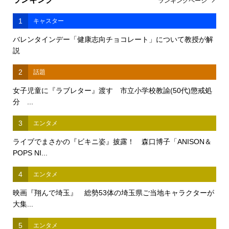
ランキングページ
1
キャスター
バレンタインデー「健康志向チョコレート」について教授が解
説
2
話題
女子児童に『ラブレター』渡す 市立小学校教諭(50代)懲戒処
分 ...
3
エンタメ
ライブでまさかの『ビキニ姿』披露！ 森口博子「ANISON＆
POPS NI...
4
エンタメ
映画『翔んで埼玉』 総勢53体の埼玉県ご当地キャラクターが
大集...
5
エンタメ