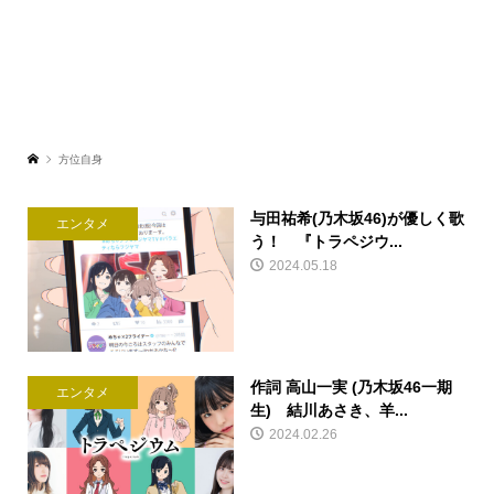
方位自身
与田祐希(乃木坂46)が優しく歌
エンタメ
う！ 『トラペジウ...
2024.05.18
作詞 高山一実 (乃木坂46一期
エンタメ
生) 結川あさき、羊...
2024.02.26