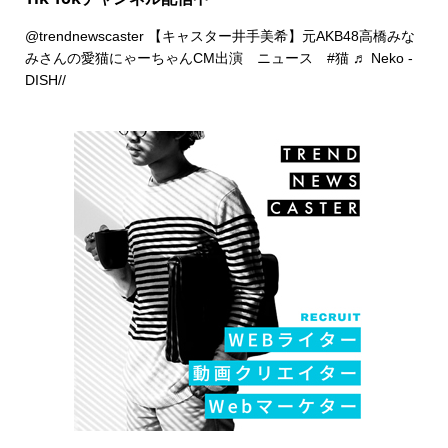
@trendnewscaster
【キャスター井手美希】元AKB48高橋みな
みさんの愛猫にゃーちゃんCM出演 ニュース
#猫
♬ Neko -
DISH//