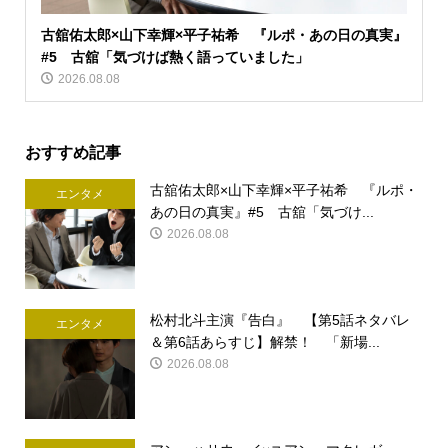
古舘佑太郎×山下幸輝×平子祐希 『ルポ・あの日の真実』
#5 古舘「気づけば熱く語っていました」
2026.08.08
おすすめ記事
古舘佑太郎×山下幸輝×平子祐希 『ルポ・
エンタメ
あの日の真実』#5 古舘「気づけ...
2026.08.08
松村北斗主演『告白』 【第5話ネタバレ
エンタメ
＆第6話あらすじ】解禁！ 「新場...
2026.08.08