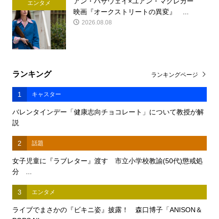
アン・ハサウェイ×ユアン・マクレガー
エンタメ
映画『オークストリートの異変』 ...
2026.08.08
ランキング
ランキングページ
1
キャスター
バレンタインデー「健康志向チョコレート」について教授が解
説
2
話題
女子児童に『ラブレター』渡す 市立小学校教諭(50代)懲戒処
分 ...
3
エンタメ
ライブでまさかの『ビキニ姿』披露！ 森口博子「ANISON＆