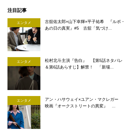
注目記事
古舘佑太郎×山下幸輝×平子祐希 『ルポ・
エンタメ
あの日の真実』#5 古舘「気づけ...
松村北斗主演『告白』 【第5話ネタバレ
エンタメ
＆第6話あらすじ】解禁！ 「新場...
アン・ハサウェイ×ユアン・マクレガー
エンタメ
映画『オークストリートの異変』 ...