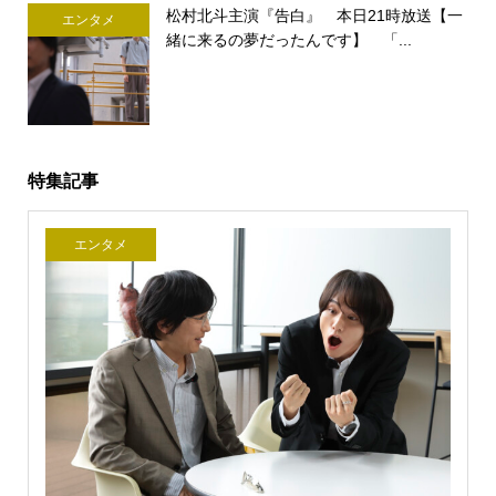
松村北斗主演『告白』 本日21時放送【一
エンタメ
緒に来るの夢だったんです】 「...
特集記事
エンタメ