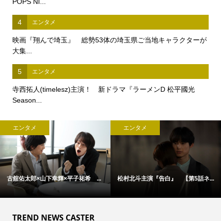
POPS NI...
4
エンタメ
映画『翔んで埼玉』 総勢53体の埼玉県ご当地キャラクターが
大集...
5
エンタメ
寺西拓人(timelesz)主演！ 新ドラマ『ラーメンD 松平國光
Season...
エンタメ
エンタメ
古舘佑太郎×山下幸輝×平子祐希 ...
松村北斗主演『告白』 【第5話ネ...
TREND NEWS CASTER