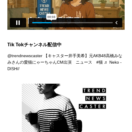
Tik Tokチャンネル配信中
@trendnewscaster
【キャスター井手美希】元AKB48高橋みな
みさんの愛猫にゃーちゃんCM出演 ニュース
#猫
♬ Neko -
DISH//