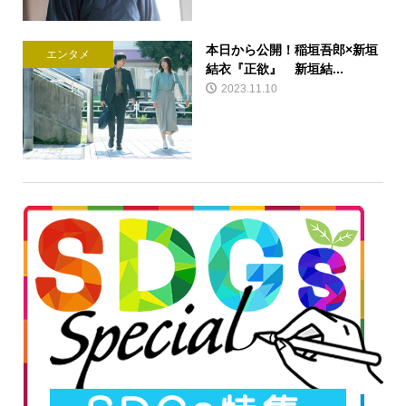
本日から公開！稲垣吾郎×新垣
エンタメ
結衣『正欲』 新垣結...
2023.11.10