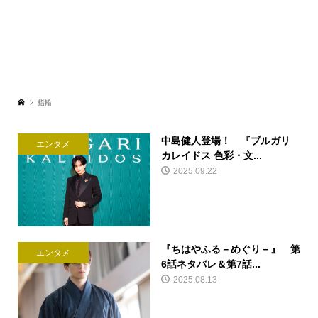
指輪
中島健人登場！ 『ブルガリ
エンタメ
カレイドス 色彩・文...
2025.09.22
『ちはやふる－めぐり－』 第
エンタメ
6話ネタバレ＆第7話...
2025.08.13