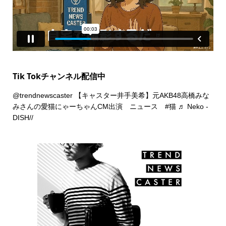
Tik Tokチャンネル配信中
@trendnewscaster
【キャスター井手美希】元AKB48高橋みな
みさんの愛猫にゃーちゃんCM出演 ニュース
#猫
♬ Neko -
DISH//