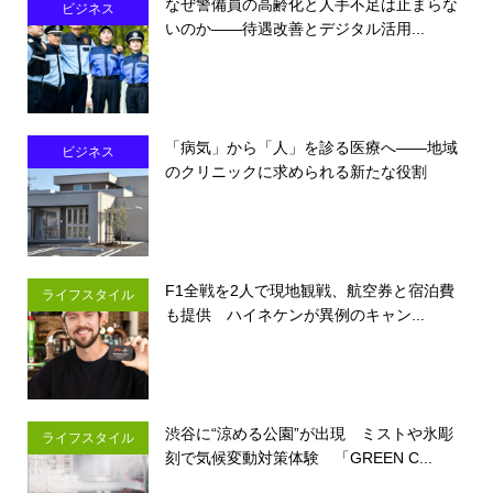
なぜ警備員の高齢化と人手不足は止まらな
ビジネス
いのか――待遇改善とデジタル活用...
「病気」から「人」を診る医療へ――地域
ビジネス
のクリニックに求められる新たな役割
F1全戦を2人で現地観戦、航空券と宿泊費
ライフスタイル
も提供 ハイネケンが異例のキャン...
渋谷に“涼める公園”が出現 ミストや氷彫
ライフスタイル
刻で気候変動対策体験 「GREEN C...