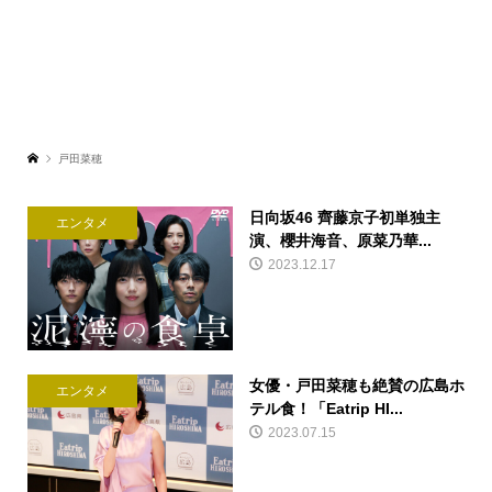
戸田菜穂
日向坂46 齊藤京子初単独主
エンタメ
演、櫻井海音、原菜乃華...
2023.12.17
女優・戸田菜穂も絶賛の広島ホ
エンタメ
テル食！「Eatrip HI...
2023.07.15