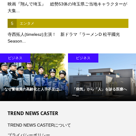
映画『翔んで埼玉』 総勢53体の埼玉県ご当地キャラクターが
大集...
5
エンタメ
寺西拓人(timelesz)主演！ 新ドラマ『ラーメンD 松平國光
Season...
ビジネス
ビジネス
なぜ警備員の高齢化と人手不足は...
「病気」から「人」を診る医療へ
―...
TREND NEWS CASTER
TREND NEWS CASTERについて
プライバシーポリシー