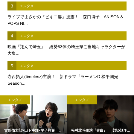
3
エンタメ
ライブでまさかの『ビキニ姿』披露！ 森口博子「ANISON＆
POPS NI...
4
エンタメ
映画『翔んで埼玉』 総勢53体の埼玉県ご当地キャラクターが
大集...
5
エンタメ
寺西拓人(timelesz)主演！ 新ドラマ『ラーメンD 松平國光
Season...
エンタメ
エンタメ
古舘佑太郎×山下幸輝×平子祐希 ...
松村北斗主演『告白』 【第5話ネ...