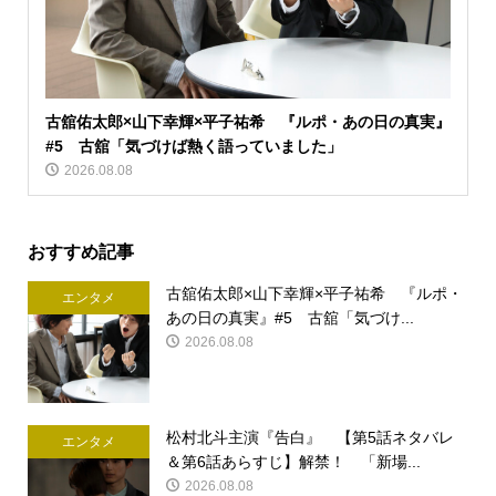
古舘佑太郎×山下幸輝×平子祐希 『ルポ・あの日の真実』
#5 古舘「気づけば熱く語っていました」
2026.08.08
おすすめ記事
古舘佑太郎×山下幸輝×平子祐希 『ルポ・
エンタメ
あの日の真実』#5 古舘「気づけ...
2026.08.08
松村北斗主演『告白』 【第5話ネタバレ
エンタメ
＆第6話あらすじ】解禁！ 「新場...
2026.08.08