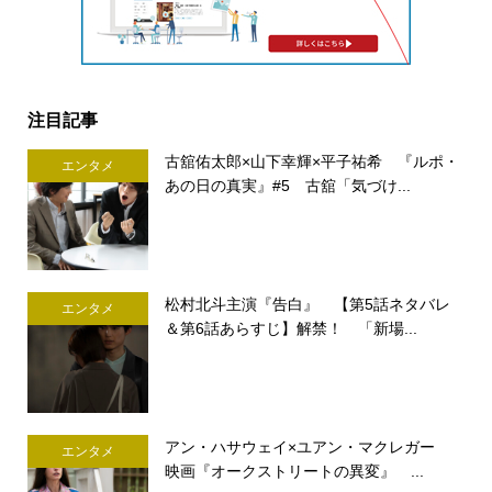
注目記事
古舘佑太郎×山下幸輝×平子祐希 『ルポ・
エンタメ
あの日の真実』#5 古舘「気づけ...
松村北斗主演『告白』 【第5話ネタバレ
エンタメ
＆第6話あらすじ】解禁！ 「新場...
アン・ハサウェイ×ユアン・マクレガー
エンタメ
映画『オークストリートの異変』 ...