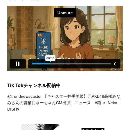
Tik Tokチャンネル配信中
@trendnewscaster
【キャスター井手美希】元AKB48高橋みな
みさんの愛猫にゃーちゃんCM出演 ニュース
#猫
♬ Neko -
DISH//