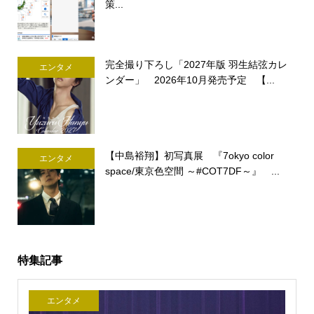
策...
完全撮り下ろし「2027年版 羽生結弦カレ
エンタメ
ンダー」 2026年10月発売予定 【...
【中島裕翔】初写真展 『7okyo color
エンタメ
space/東京色空間 ～#COT7DF～』 ...
特集記事
エンタメ