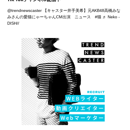
@trendnewscaster
【キャスター井手美希】元AKB48高橋みな
みさんの愛猫にゃーちゃんCM出演 ニュース
#猫
♬ Neko -
DISH//