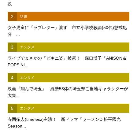
説
2
話題
女子児童に『ラブレター』渡す 市立小学校教諭(50代)懲戒処
分 ...
3
エンタメ
ライブでまさかの『ビキニ姿』披露！ 森口博子「ANISON＆
POPS NI...
4
エンタメ
映画『翔んで埼玉』 総勢53体の埼玉県ご当地キャラクターが
大集...
5
エンタメ
寺西拓人(timelesz)主演！ 新ドラマ『ラーメンD 松平國光
Season...