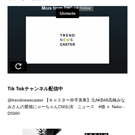
Tik Tokチャンネル配信中
@trendnewscaster
【キャスター井手美希】元AKB48高橋みな
みさんの愛猫にゃーちゃんCM出演 ニュース
#猫
♬ Neko -
DISH//