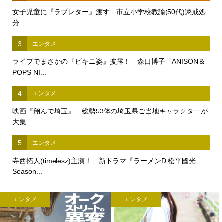
女子児童に『ラブレター』渡す 市立小学校教諭(50代)懲戒処
分 ...
3
エンタメ
ライブでまさかの『ビキニ姿』披露！ 森口博子「ANISON＆
POPS NI...
4
エンタメ
映画『翔んで埼玉』 総勢53体の埼玉県ご当地キャラクターが
大集...
5
エンタメ
寺西拓人(timelesz)主演！ 新ドラマ『ラーメンD 松平國光
Season...
エンタメ
エンタメ