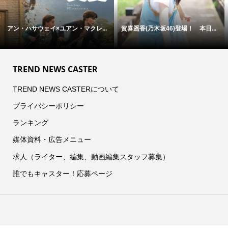
ン・ハサウェイ×ユアン・マクレ...
賀喜遥香(乃木坂46)登場！ 本日...
な
TREND NEWS CASTER
TREND NEWS CASTERについて
プライバシーポリシー
ランキング
媒体資料・広告メニュー
求人（ライター、編集、動画編集スタッフ募集）
誰でもキャスター！応募ページ