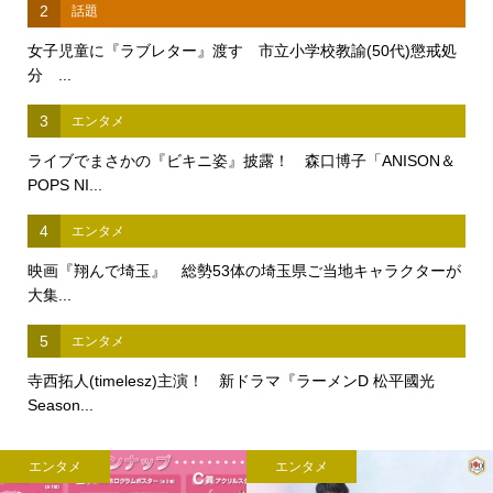
2
話題
女子児童に『ラブレター』渡す 市立小学校教諭(50代)懲戒処
分 ...
3
エンタメ
ライブでまさかの『ビキニ姿』披露！ 森口博子「ANISON＆
POPS NI...
4
エンタメ
映画『翔んで埼玉』 総勢53体の埼玉県ご当地キャラクターが
大集...
5
エンタメ
寺西拓人(timelesz)主演！ 新ドラマ『ラーメンD 松平國光
Season...
エンタメ
エンタメ