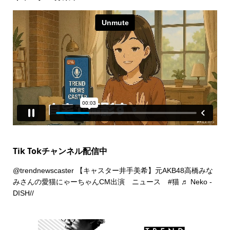
Tik Tokチャンネル配信中
@trendnewscaster
【キャスター井手美希】元AKB48高橋みな
みさんの愛猫にゃーちゃんCM出演 ニュース
#猫
♬ Neko -
DISH//