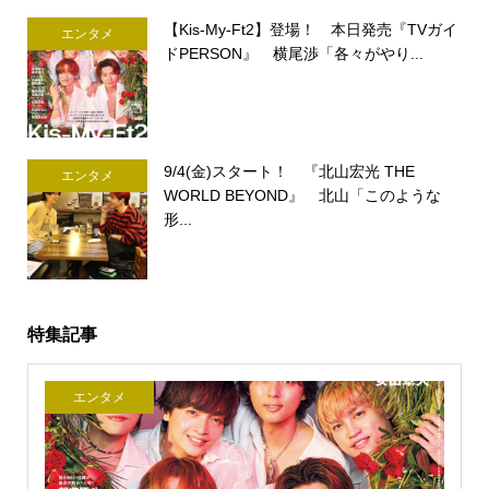
【Kis-My-Ft2】登場！ 本日発売『TVガイ
エンタメ
ドPERSON』 横尾渉「各々がやり...
9/4(金)スタート！ 『北山宏光 THE
エンタメ
WORLD BEYOND』 北山「このような
形...
特集記事
エンタメ