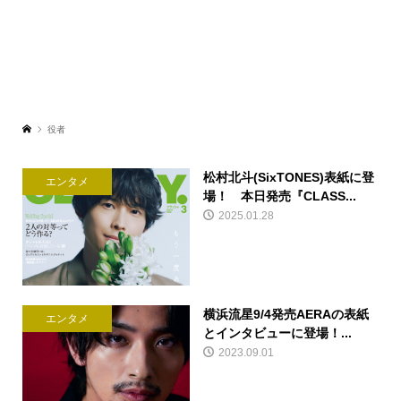
役者
松村北斗(SixTONES)表紙に登
エンタメ
場！ 本日発売『CLASS...
2025.01.28
横浜流星9/4発売AERAの表紙
エンタメ
とインタビューに登場！...
2023.09.01