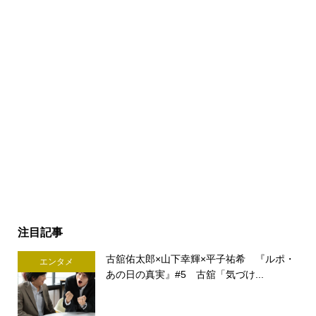
注目記事
古舘佑太郎×山下幸輝×平子祐希 『ルポ・
エンタメ
あの日の真実』#5 古舘「気づけ...