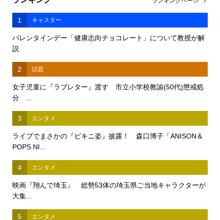
ランキングページ
1
キャスター
バレンタインデー「健康志向チョコレート」について教授が解
説
2
話題
女子児童に『ラブレター』渡す 市立小学校教諭(50代)懲戒処
分 ...
3
エンタメ
ライブでまさかの『ビキニ姿』披露！ 森口博子「ANISON＆
POPS NI...
4
エンタメ
映画『翔んで埼玉』 総勢53体の埼玉県ご当地キャラクターが
大集...
5
エンタメ