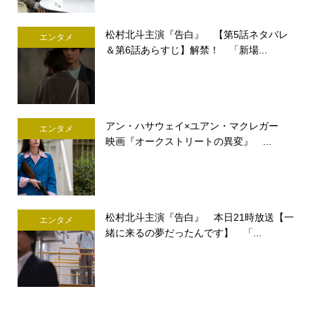
松村北斗主演『告白』 【第5話ネタバレ
エンタメ
＆第6話あらすじ】解禁！ 「新場...
アン・ハサウェイ×ユアン・マクレガー
エンタメ
映画『オークストリートの異変』 ...
松村北斗主演『告白』 本日21時放送【一
エンタメ
緒に来るの夢だったんです】 「...