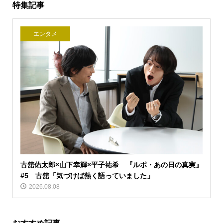
特集記事
エンタメ
古舘佑太郎×山下幸輝×平子祐希 『ルポ・あの日の真実』
#5 古舘「気づけば熱く語っていました」
2026.08.08
おすすめ記事