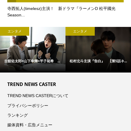
寺西拓人(timelesz)主演！ 新ドラマ『ラーメンD 松平國光
Season...
エンタメ
エンタメ
古舘佑太郎×山下幸輝×平子祐希 ...
松村北斗主演『告白』 【第5話ネ...
TREND NEWS CASTER
TREND NEWS CASTERについて
プライバシーポリシー
ランキング
媒体資料・広告メニュー