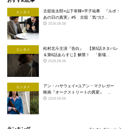
古舘佑太郎×山下幸輝×平子祐希 『ルポ・
エンタメ
あの日の真実』#5 古舘「気づけ...
2026.08.08
松村北斗主演『告白』 【第5話ネタバレ
エンタメ
＆第6話あらすじ】解禁！ 「新場...
2026.08.08
アン・ハサウェイ×ユアン・マクレガー
エンタメ
映画『オークストリートの異変』 ...
2026.08.08
ランキング