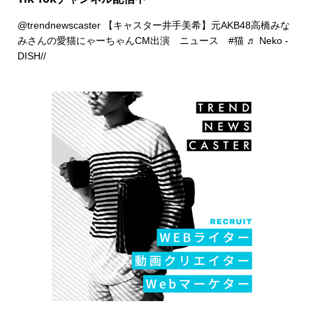
@trendnewscaster
【キャスター井手美希】元AKB48高橋みな
みさんの愛猫にゃーちゃんCM出演 ニュース
#猫
♬ Neko -
DISH//