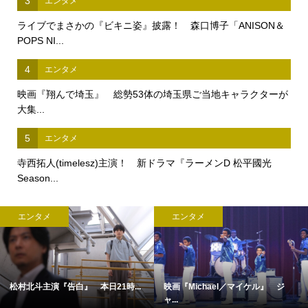
3
エンタメ
ライブでまさかの『ビキニ姿』披露！ 森口博子「ANISON＆
POPS NI...
4
エンタメ
映画『翔んで埼玉』 総勢53体の埼玉県ご当地キャラクターが
大集...
5
エンタメ
寺西拓人(timelesz)主演！ 新ドラマ『ラーメンD 松平國光
Season...
エンタメ
エンタメ
松村北斗主演『告白』 本日21時...
映画『Michael／マイケル』 ジ
ャ...