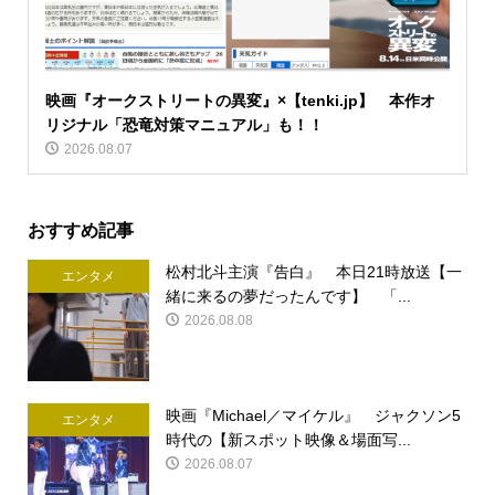
映画『オークストリートの異変』×【tenki.jp】 本作オ
リジナル「恐竜対策マニュアル」も！！
2026.08.07
おすすめ記事
松村北斗主演『告白』 本日21時放送【一
エンタメ
緒に来るの夢だったんです】 「...
2026.08.08
映画『Michael／マイケル』 ジャクソン5
エンタメ
時代の【新スポット映像＆場面写...
2026.08.07