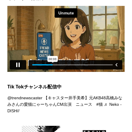
Tik Tokチャンネル配信中
@trendnewscaster
【キャスター井手美希】元AKB48高橋みな
みさんの愛猫にゃーちゃんCM出演 ニュース
#猫
♬ Neko -
DISH//