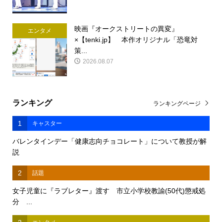
映画『オークストリートの異変』
エンタメ
×【tenki.jp】 本作オリジナル「恐竜対
策...
2026.08.07
ランキング
ランキングページ
1
キャスター
バレンタインデー「健康志向チョコレート」について教授が解
説
2
話題
女子児童に『ラブレター』渡す 市立小学校教諭(50代)懲戒処
分 ...