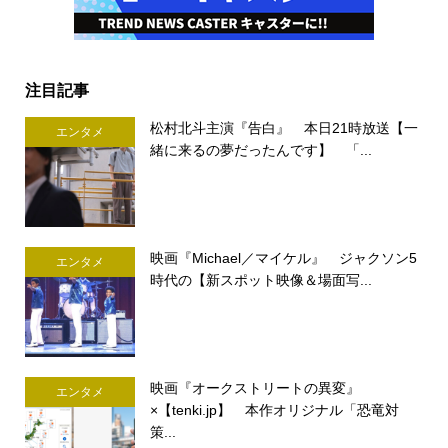
注目記事
松村北斗主演『告白』 本日21時放送【一
エンタメ
緒に来るの夢だったんです】 「...
映画『Michael／マイケル』 ジャクソン5
エンタメ
時代の【新スポット映像＆場面写...
映画『オークストリートの異変』
エンタメ
×【tenki.jp】 本作オリジナル「恐竜対
策...