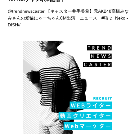
@trendnewscaster
【キャスター井手美希】元AKB48高橋みな
みさんの愛猫にゃーちゃんCM出演 ニュース
#猫
♬ Neko -
DISH//