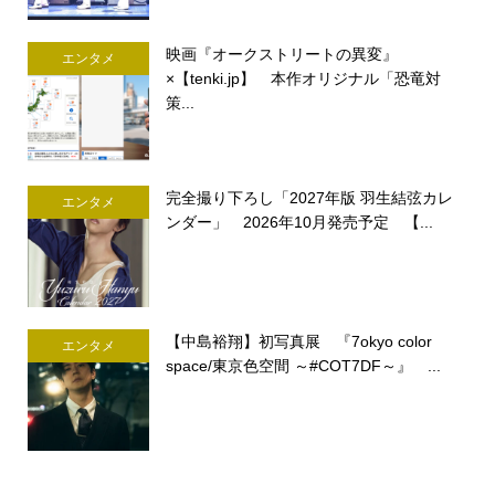
映画『オークストリートの異変』
エンタメ
×【tenki.jp】 本作オリジナル「恐竜対
策...
完全撮り下ろし「2027年版 羽生結弦カレ
エンタメ
ンダー」 2026年10月発売予定 【...
【中島裕翔】初写真展 『7okyo color
エンタメ
space/東京色空間 ～#COT7DF～』 ...