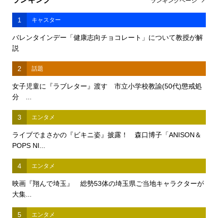
ランキングページ
1
キャスター
バレンタインデー「健康志向チョコレート」について教授が解
説
2
話題
女子児童に『ラブレター』渡す 市立小学校教諭(50代)懲戒処
分 ...
3
エンタメ
ライブでまさかの『ビキニ姿』披露！ 森口博子「ANISON＆
POPS NI...
4
エンタメ
映画『翔んで埼玉』 総勢53体の埼玉県ご当地キャラクターが
大集...
5
エンタメ