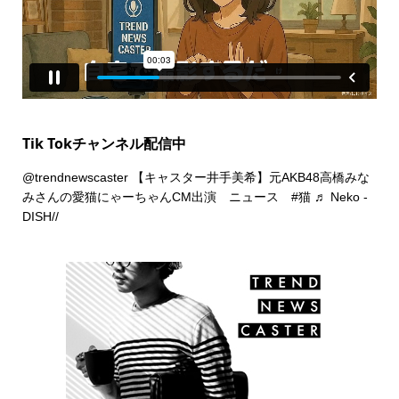
Tik Tokチャンネル配信中
@trendnewscaster
【キャスター井手美希】元AKB48高橋みな
みさんの愛猫にゃーちゃんCM出演 ニュース
#猫
♬ Neko -
DISH//