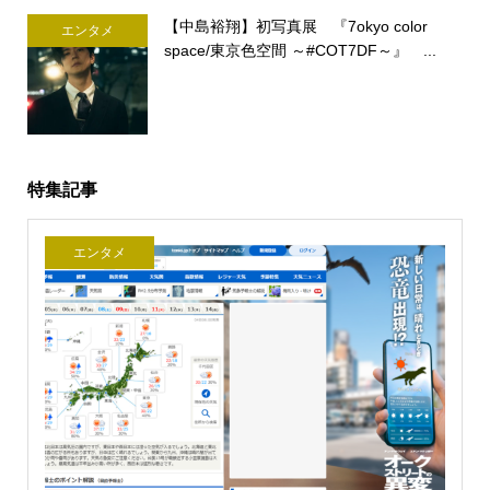
【中島裕翔】初写真展 『7okyo color
エンタメ
space/東京色空間 ～#COT7DF～』 ...
特集記事
エンタメ