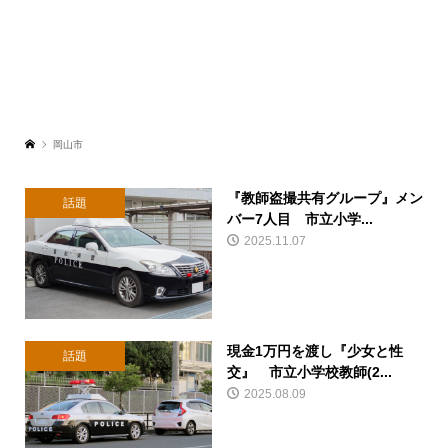
岡山市
『教師盗撮共有グループ』メン
話題
バー7人目 市立小学...
2025.11.07
現金1万円を渡し『少女と性
話題
交』 市立小学校教師(2...
2025.08.09