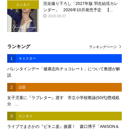
完全撮り下ろし「2027年版 羽生結弦カレ
エンタメ
ンダー」 2026年10月発売予定 【...
2026.08.07
ランキング
ランキングページ
1
キャスター
バレンタインデー「健康志向チョコレート」について教授が解
説
2
話題
女子児童に『ラブレター』渡す 市立小学校教諭(50代)懲戒処
分 ...
3
エンタメ
ライブでまさかの『ビキニ姿』披露！ 森口博子「ANISON＆