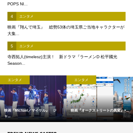
POPS NI...
4
エンタメ
映画『翔んで埼玉』 総勢53体の埼玉県ご当地キャラクターが
大集...
5
エンタメ
寺西拓人(timelesz)主演！ 新ドラマ『ラーメンD 松平國光
Season...
エンタメ
エンタメ
映画『Michael／マイケル』 ジ
映画『オークストリートの異変』×...
ャ...