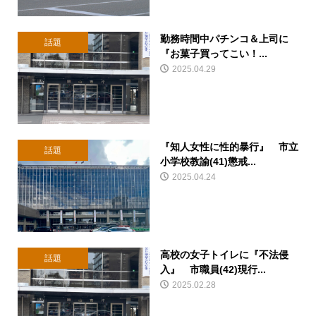
勤務時間中パチンコ＆上司に
話題
『お菓子買ってこい！...
2025.04.29
『知人女性に性的暴行』 市立
話題
小学校教諭(41)懲戒...
2025.04.24
高校の女子トイレに『不法侵
話題
入』 市職員(42)現行...
2025.02.28