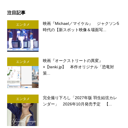
注目記事
映画『Michael／マイケル』 ジャクソン5
エンタメ
時代の【新スポット映像＆場面写...
映画『オークストリートの異変』
エンタメ
×【tenki.jp】 本作オリジナル「恐竜対
策...
完全撮り下ろし「2027年版 羽生結弦カレ
エンタメ
ンダー」 2026年10月発売予定 【...