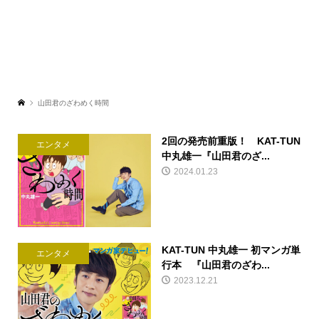
山田君のざわめく時間
2回の発売前重版！ KAT-TUN
エンタメ
中丸雄一『山田君のざ...
2024.01.23
KAT-TUN 中丸雄一 初マンガ単
エンタメ
行本 『山田君のざわ...
2023.12.21