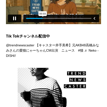
Tik Tokチャンネル配信中
@trendnewscaster
【キャスター井手美希】元AKB48高橋みな
みさんの愛猫にゃーちゃんCM出演 ニュース
#猫
♬ Neko -
DISH//