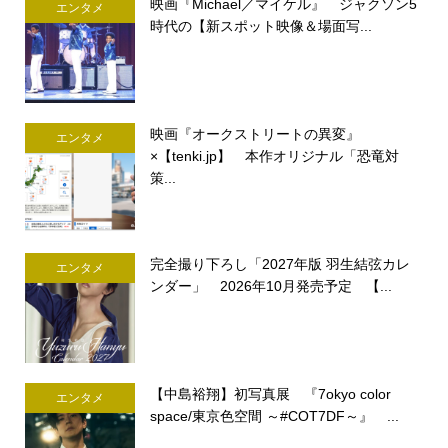
映画『Michael／マイケル』 ジャクソン5
エンタメ
時代の【新スポット映像＆場面写...
映画『オークストリートの異変』
エンタメ
×【tenki.jp】 本作オリジナル「恐竜対
策...
完全撮り下ろし「2027年版 羽生結弦カレ
エンタメ
ンダー」 2026年10月発売予定 【...
【中島裕翔】初写真展 『7okyo color
エンタメ
space/東京色空間 ～#COT7DF～』 ...