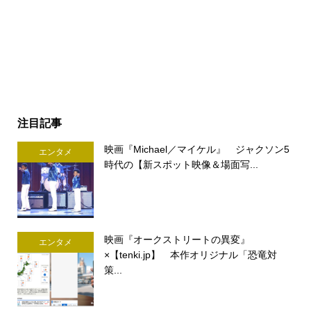
注目記事
映画『Michael／マイケル』 ジャクソン5
エンタメ
時代の【新スポット映像＆場面写...
映画『オークストリートの異変』
エンタメ
×【tenki.jp】 本作オリジナル「恐竜対
策...