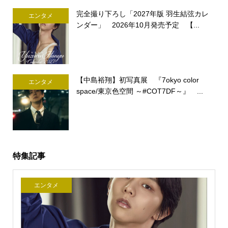
完全撮り下ろし「2027年版 羽生結弦カレ
エンタメ
ンダー」 2026年10月発売予定 【...
【中島裕翔】初写真展 『7okyo color
エンタメ
space/東京色空間 ～#COT7DF～』 ...
特集記事
エンタメ