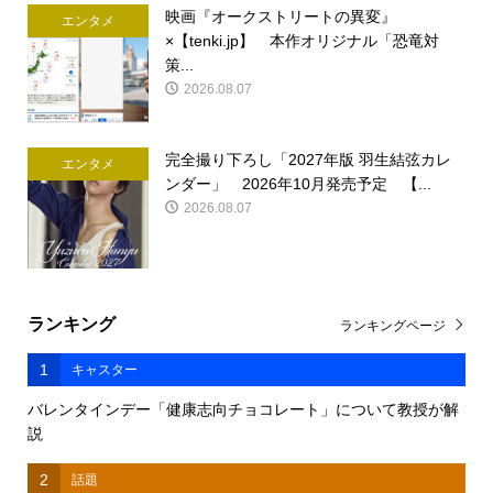
映画『オークストリートの異変』
エンタメ
×【tenki.jp】 本作オリジナル「恐竜対
策...
2026.08.07
完全撮り下ろし「2027年版 羽生結弦カレ
エンタメ
ンダー」 2026年10月発売予定 【...
2026.08.07
ランキング
ランキングページ
1
キャスター
バレンタインデー「健康志向チョコレート」について教授が解
説
2
話題