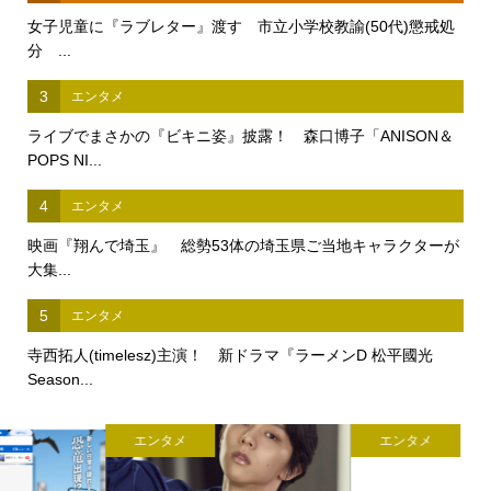
女子児童に『ラブレター』渡す 市立小学校教諭(50代)懲戒処
分 ...
3
エンタメ
ライブでまさかの『ビキニ姿』披露！ 森口博子「ANISON＆
POPS NI...
4
エンタメ
映画『翔んで埼玉』 総勢53体の埼玉県ご当地キャラクターが
大集...
5
エンタメ
寺西拓人(timelesz)主演！ 新ドラマ『ラーメンD 松平國光
Season...
エンタメ
エンタメ