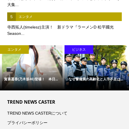
大集...
5
エンタメ
寺西拓人(timelesz)主演！ 新ドラマ『ラーメンD 松平國光
Season...
エンタメ
ビジネス
賀喜遥香(乃木坂46)登場！ 本日...
なぜ警備員の高齢化と人手不足は...
TREND NEWS CASTER
TREND NEWS CASTERについて
プライバシーポリシー