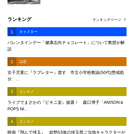
ランキング
ランキングページ
1
キャスター
バレンタインデー「健康志向チョコレート」について教授が解
説
2
話題
女子児童に『ラブレター』渡す 市立小学校教諭(50代)懲戒処
分 ...
3
エンタメ
ライブでまさかの『ビキニ姿』披露！ 森口博子「ANISON＆
POPS NI...
4
エンタメ
映画『翔んで埼玉』 総勢53体の埼玉県ご当地キャラクターが