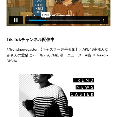
Tik Tokチャンネル配信中
@trendnewscaster
【キャスター井手美希】元AKB48高橋みな
みさんの愛猫にゃーちゃんCM出演 ニュース
#猫
♬ Neko -
DISH//