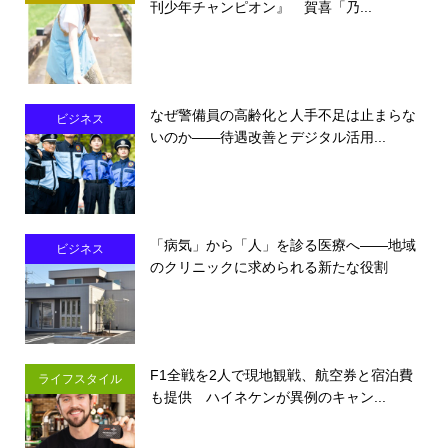
刊少年チャンピオン』 賀喜「乃...
なぜ警備員の高齢化と人手不足は止まらな
ビジネス
いのか――待遇改善とデジタル活用...
「病気」から「人」を診る医療へ――地域
ビジネス
のクリニックに求められる新たな役割
F1全戦を2人で現地観戦、航空券と宿泊費
ライフスタイル
も提供 ハイネケンが異例のキャン...