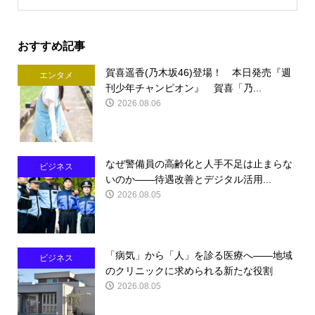
おすすめ記事
賀喜遥香(乃木坂46)登場！ 本日発売『週
エンタメ
刊少年チャンピオン』 賀喜「乃...
2026.08.06
なぜ警備員の高齢化と人手不足は止まらな
ビジネス
いのか――待遇改善とデジタル活用...
2026.08.05
「病気」から「人」を診る医療へ――地域
ビジネス
のクリニックに求められる新たな役割
2026.08.05