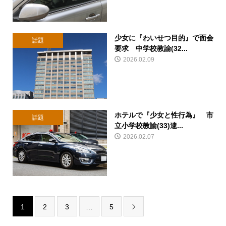
少女に『わいせつ目的』で面会
話題
要求 中学校教諭(32...
2026.02.09
ホテルで『少女と性行為』 市
話題
立小学校教諭(33)逮...
2026.02.07
1
2
3
…
5
