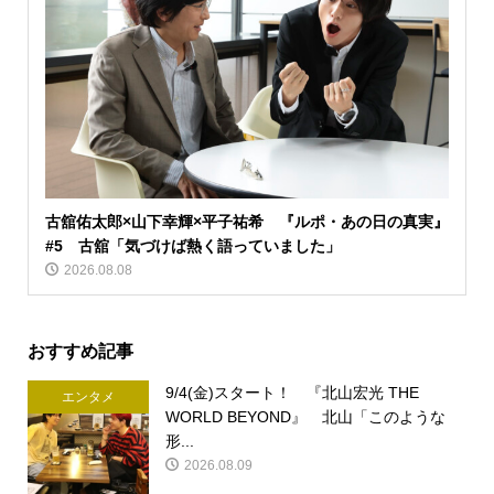
古舘佑太郎×山下幸輝×平子祐希 『ルポ・あの日の真実』
#5 古舘「気づけば熱く語っていました」
2026.08.08
おすすめ記事
9/4(金)スタート！ 『北山宏光 THE
エンタメ
WORLD BEYOND』 北山「このような
形...
2026.08.09