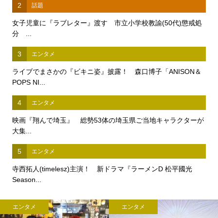
2
話題
女子児童に『ラブレター』渡す 市立小学校教諭(50代)懲戒処
分 ...
3
エンタメ
ライブでまさかの『ビキニ姿』披露！ 森口博子「ANISON＆
POPS NI...
4
エンタメ
映画『翔んで埼玉』 総勢53体の埼玉県ご当地キャラクターが
大集...
5
エンタメ
寺西拓人(timelesz)主演！ 新ドラマ『ラーメンD 松平國光
Season...
エンタメ
エンタメ