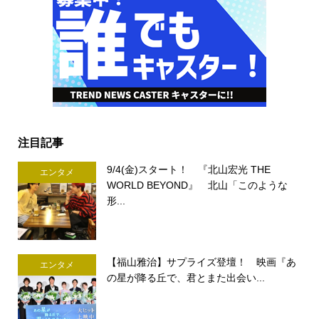
注目記事
9/4(金)スタート！ 『北山宏光 THE
エンタメ
WORLD BEYOND』 北山「このような
形...
【福山雅治】サプライズ登壇！ 映画『あ
エンタメ
の星が降る丘で、君とまた出会い...