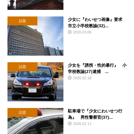
少女に『わいせつ画像』要求
話題
市立小学校教諭(32)...
2026.03.06
少女を『誘拐・性的暴行』 小
話題
学校教諭(27)逮捕 ...
2026.02.18
駐車場で『少女にわいせつ行
話題
為』 男性警察官(37)...
2026.02.12