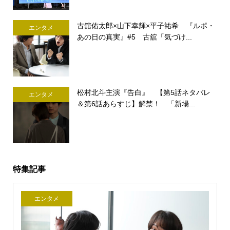
古舘佑太郎×山下幸輝×平子祐希 『ルポ・
エンタメ
あの日の真実』#5 古舘「気づけ...
松村北斗主演『告白』 【第5話ネタバレ
エンタメ
＆第6話あらすじ】解禁！ 「新場...
特集記事
エンタメ