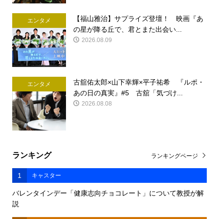
【福山雅治】サプライズ登壇！ 映画『あ
エンタメ
の星が降る丘で、君とまた出会い...
2026.08.09
古舘佑太郎×山下幸輝×平子祐希 『ルポ・
エンタメ
あの日の真実』#5 古舘「気づけ...
2026.08.08
ランキング
ランキングページ
1
キャスター
バレンタインデー「健康志向チョコレート」について教授が解
説