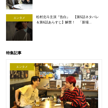
松村北斗主演『告白』 【第5話ネタバレ
エンタメ
＆第6話あらすじ】解禁！ 「新場...
特集記事
エンタメ