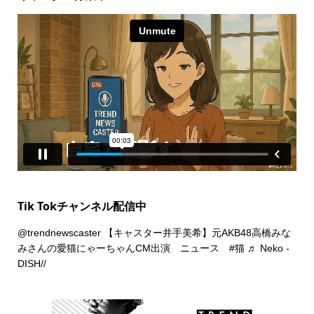
Tik Tokチャンネル配信中
@trendnewscaster
【キャスター井手美希】元AKB48高橋みな
みさんの愛猫にゃーちゃんCM出演 ニュース
#猫
♬ Neko -
DISH//