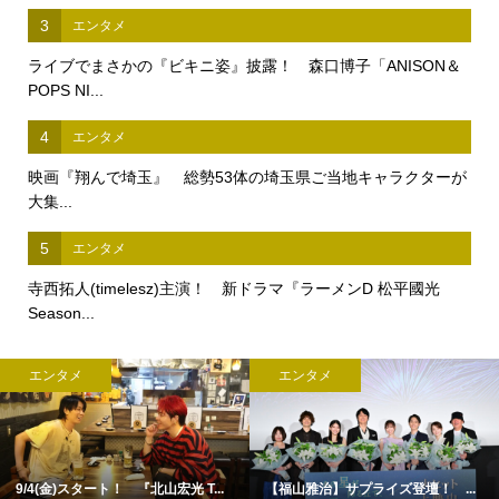
3
エンタメ
ライブでまさかの『ビキニ姿』披露！ 森口博子「ANISON＆
POPS NI...
4
エンタメ
映画『翔んで埼玉』 総勢53体の埼玉県ご当地キャラクターが
大集...
5
エンタメ
寺西拓人(timelesz)主演！ 新ドラマ『ラーメンD 松平國光
Season...
エンタメ
エンタメ
9/4(金)スタート！ 『北山宏光 T...
【福山雅治】サプライズ登壇！ ...