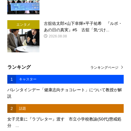
古舘佑太郎×山下幸輝×平子祐希 『ルポ・
エンタメ
あの日の真実』#5 古舘「気づけ...
2026.08.08
ランキング
ランキングページ
1
キャスター
バレンタインデー「健康志向チョコレート」について教授が解
説
2
話題
女子児童に『ラブレター』渡す 市立小学校教諭(50代)懲戒処
分 ...