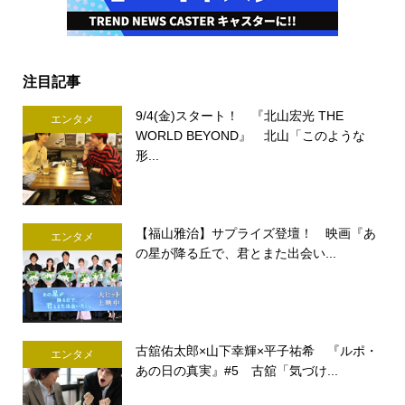
注目記事
9/4(金)スタート！ 『北山宏光 THE
エンタメ
WORLD BEYOND』 北山「このような
形...
【福山雅治】サプライズ登壇！ 映画『あ
エンタメ
の星が降る丘で、君とまた出会い...
古舘佑太郎×山下幸輝×平子祐希 『ルポ・
エンタメ
あの日の真実』#5 古舘「気づけ...