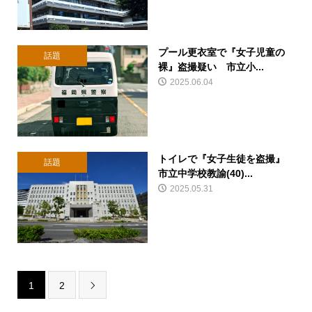
プール更衣室で『女子児童の
話題
裸』盗撮疑い 市立小...
2025.06.04
トイレで『女子生徒を盗撮』
話題
市立中学校教諭(40)...
2025.05.31
1
2
