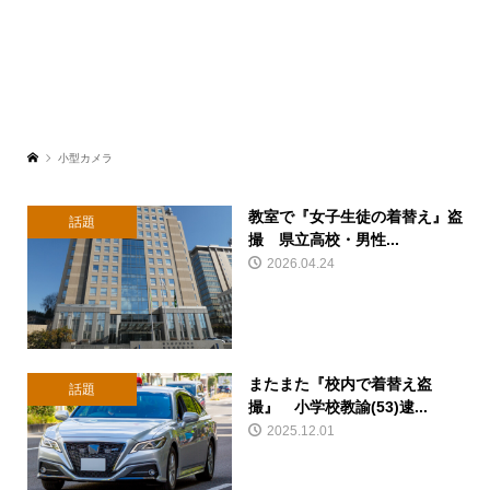
小型カメラ
教室で『女子生徒の着替え』盗
話題
撮 県立高校・男性...
2026.04.24
またまた『校内で着替え盗
話題
撮』 小学校教諭(53)逮...
2025.12.01