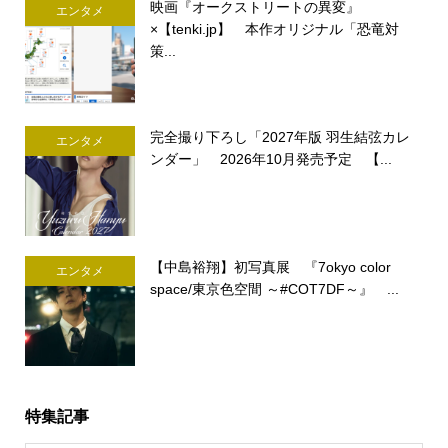
映画『オークストリートの異変』
エンタメ
×【tenki.jp】 本作オリジナル「恐竜対
策...
完全撮り下ろし「2027年版 羽生結弦カレ
エンタメ
ンダー」 2026年10月発売予定 【...
【中島裕翔】初写真展 『7okyo color
エンタメ
space/東京色空間 ～#COT7DF～』 ...
特集記事