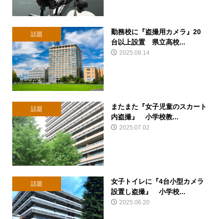
勤務校に『盗撮用カメラ』20
話題
台以上設置 県立高校...
2025.08.14
またまた『女子児童のスカート
話題
内盗撮』 小学校教...
2025.07.02
女子トイレに『4台小型カメラ
話題
設置し盗撮』 小学校...
2025.06.20