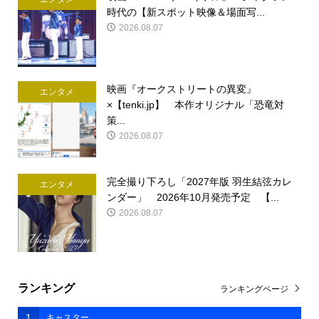
時代の【新スポット映像＆場面写...
2026.08.07
映画『オークストリートの異変』
エンタメ
×【tenki.jp】 本作オリジナル「恐竜対
策...
2026.08.07
完全撮り下ろし「2027年版 羽生結弦カレ
エンタメ
ンダー」 2026年10月発売予定 【...
2026.08.07
ランキング
ランキングページ
1
キャスター