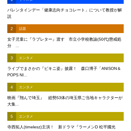
バレンタインデー「健康志向チョコレート」について教授が解
説
2
話題
女子児童に『ラブレター』渡す 市立小学校教諭(50代)懲戒処
分 ...
3
エンタメ
ライブでまさかの『ビキニ姿』披露！ 森口博子「ANISON＆
POPS NI...
4
エンタメ
映画『翔んで埼玉』 総勢53体の埼玉県ご当地キャラクターが
大集...
5
エンタメ
寺西拓人(timelesz)主演！ 新ドラマ『ラーメンD 松平國光