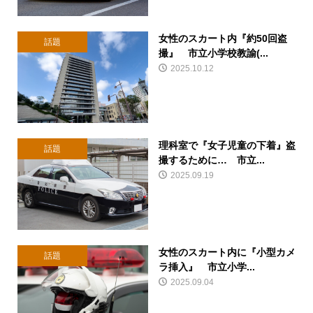
女性のスカート内『約50回盗
話題
撮』 市立小学校教諭(...
2025.10.12
理科室で『女子児童の下着』盗
話題
撮するために… 市立...
2025.09.19
女性のスカート内に『小型カメ
話題
ラ挿入』 市立小学...
2025.09.04