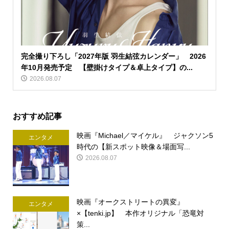
完全撮り下ろし「2027年版 羽生結弦カレンダー」 2026
年10月発売予定 【壁掛けタイプ＆卓上タイプ】の...
2026.08.07
おすすめ記事
映画『Michael／マイケル』 ジャクソン5
エンタメ
時代の【新スポット映像＆場面写...
2026.08.07
映画『オークストリートの異変』
エンタメ
×【tenki.jp】 本作オリジナル「恐竜対
策...