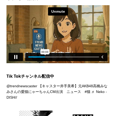
Tik Tokチャンネル配信中
@trendnewscaster
【キャスター井手美希】元AKB48高橋みな
みさんの愛猫にゃーちゃんCM出演 ニュース
#猫
♬ Neko -
DISH//