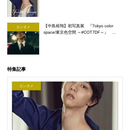
【中島裕翔】初写真展 『7okyo color
エンタメ
space/東京色空間 ～#COT7DF～』 ...
特集記事
エンタメ