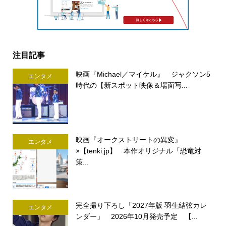
注目記事
映画『Michael／マイケル』 ジャクソン5
エンタメ
時代の【新スポット映像＆場面写...
映画『オークストリートの異変』
エンタメ
×【tenki.jp】 本作オリジナル「恐竜対
策...
完全撮り下ろし「2027年版 羽生結弦カレ
エンタメ
ンダー」 2026年10月発売予定 【...