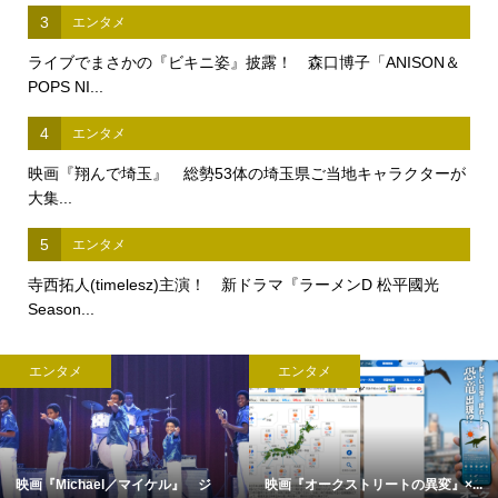
3
エンタメ
ライブでまさかの『ビキニ姿』披露！ 森口博子「ANISON＆
POPS NI...
4
エンタメ
映画『翔んで埼玉』 総勢53体の埼玉県ご当地キャラクターが
大集...
5
エンタメ
寺西拓人(timelesz)主演！ 新ドラマ『ラーメンD 松平國光
Season...
エンタメ
エンタメ
映画『Michael／マイケル』 ジ
映画『オークストリートの異変』×...