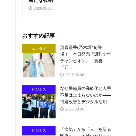
新たな役割
2026.08.05
おすすめ記事
賀喜遥香(乃木坂46)登
エンタメ
場！ 本日発売『週刊少年
チャンピオン』 賀喜
「乃...
2026.08.06
なぜ警備員の高齢化と人手
ビジネス
不足は止まらないのか――
待遇改善とデジタル活用...
2026.08.05
「病気」から「人」を診る
ビジネス