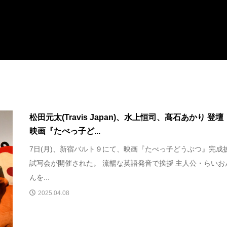
松田元太(Travis Japan)、水上恒司、髙石あかり 
映画『たべっ⼦ど...
7⽇(⽉)、新宿バルト９にて、映画『たべっ⼦どうぶつ』完成
試写会が開催された。 流暢な英語発⾳で挨拶 主⼈公・らいお
んを...
2025.04.08