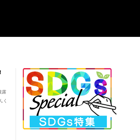
登壇！
披露
んく