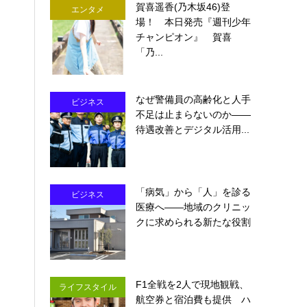
賀喜遥香(乃木坂46)登
エンタメ
場！ 本日発売『週刊少年
チャンピオン』 賀喜
「乃...
なぜ警備員の高齢化と人手
ビジネス
不足は止まらないのか――
待遇改善とデジタル活用...
「病気」から「人」を診る
ビジネス
医療へ――地域のクリニッ
クに求められる新たな役割
F1全戦を2人で現地観戦、
ライフスタイル
航空券と宿泊費も提供 ハ