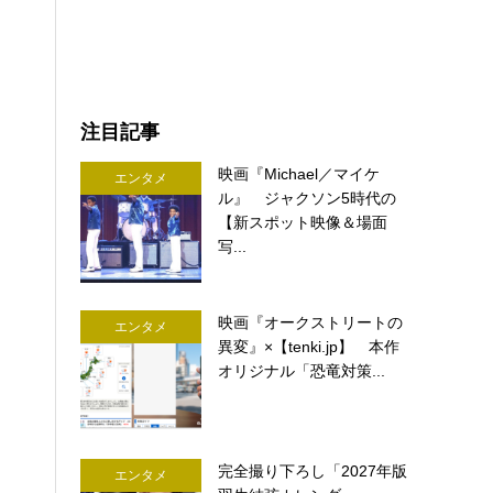
注目記事
映画『Michael／マイケ
エンタメ
ル』 ジャクソン5時代の
【新スポット映像＆場面
写...
映画『オークストリートの
エンタメ
異変』×【tenki.jp】 本作
オリジナル「恐竜対策...
完全撮り下ろし「2027年版
エンタメ