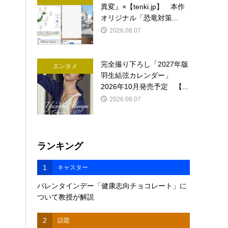
異変』×【tenki.jp】 本作
オリジナル「恐竜対策...
2026.08.07
完全撮り下ろし「2027年版
エンタメ
羽生結弦カレンダー」
2026年10月発売予定 【...
2026.08.07
ランキング
1
キャスター
バレンタインデー「健康志向チョコレート」に
ついて教授が解説
2
話題