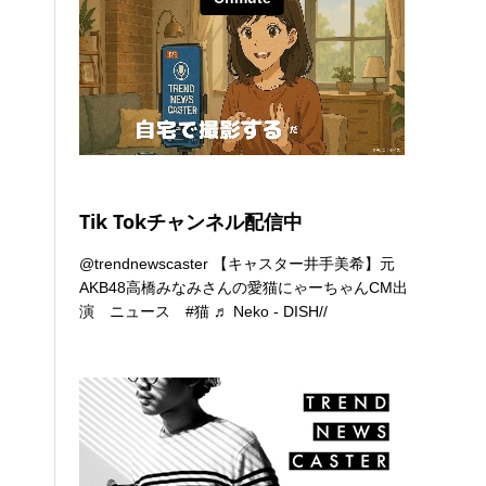
Tik Tokチャンネル配信中
@trendnewscaster
【キャスター井手美希】元
AKB48高橋みなみさんの愛猫にゃーちゃんCM出
演 ニュース
#猫
♬ Neko - DISH//