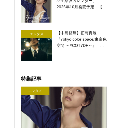
羽生結弦カレンダー」
2026年10月発売予定 【...
【中島裕翔】初写真展
エンタメ
『7okyo color space/東京色
空間 ～#COT7DF～』 ...
特集記事
エンタメ