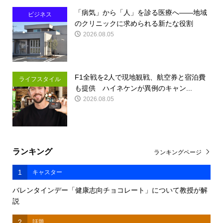
「病気」から「人」を診る医療へ――地域
ビジネス
のクリニックに求められる新たな役割
2026.08.05
F1全戦を2人で現地観戦、航空券と宿泊費
ライフスタイル
も提供 ハイネケンが異例のキャン...
2026.08.05
ランキング
ランキングページ
1
キャスター
バレンタインデー「健康志向チョコレート」について教授が解
説
2
話題