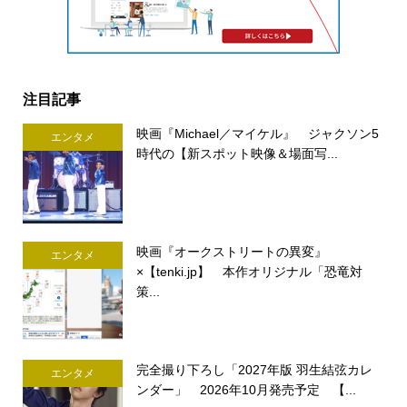
注目記事
映画『Michael／マイケル』 ジャクソン5
エンタメ
時代の【新スポット映像＆場面写...
映画『オークストリートの異変』
エンタメ
×【tenki.jp】 本作オリジナル「恐竜対
策...
完全撮り下ろし「2027年版 羽生結弦カレ
エンタメ
ンダー」 2026年10月発売予定 【...