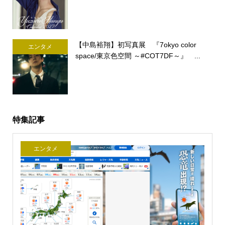
【中島裕翔】初写真展 『7okyo color
エンタメ
space/東京色空間 ～#COT7DF～』 ...
特集記事
エンタメ