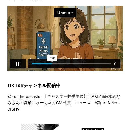
Tik Tokチャンネル配信中
@trendnewscaster
【キャスター井手美希】元AKB48高橋みな
みさんの愛猫にゃーちゃんCM出演 ニュース
#猫
♬ Neko -
DISH//