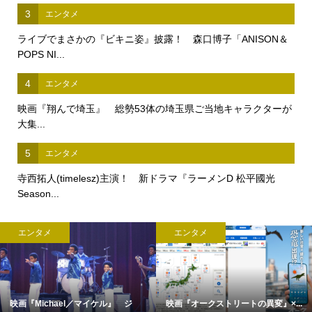
3
エンタメ
ライブでまさかの『ビキニ姿』披露！ 森口博子「ANISON＆
POPS NI...
4
エンタメ
映画『翔んで埼玉』 総勢53体の埼玉県ご当地キャラクターが
大集...
5
エンタメ
寺西拓人(timelesz)主演！ 新ドラマ『ラーメンD 松平國光
Season...
エンタメ
エンタメ
映画『Michael／マイケル』 ジ
映画『オークストリートの異変』×...