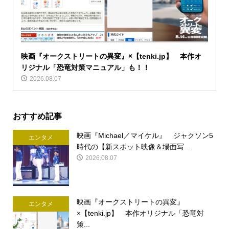
映画『オークストリートの異変』×【tenki.jp】 本作オ
リジナル「恐竜対策マニュアル」も！！
2026.08.07
おすすめ記事
映画『Michael／マイケル』 ジャクソン5
エンタメ
時代の【新スポット映像＆場面写...
2026.08.07
映画『オークストリートの異変』
エンタメ
×【tenki.jp】 本作オリジナル「恐竜対
策...