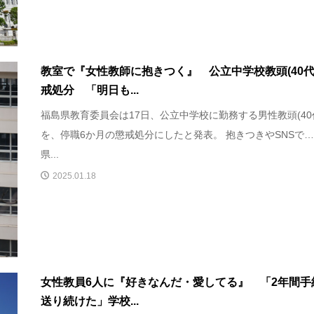
教室で『女性教師に抱きつく』 公立中学校教頭(40代
戒処分 「明日も...
福島県教育委員会は17日、公立中学校に勤務する男性教頭(40
を、停職6か月の懲戒処分にしたと発表。 抱きつきやSNSで
県...
2025.01.18
女性教員6人に『好きなんだ・愛してる』 「2年間手
送り続けた」学校...