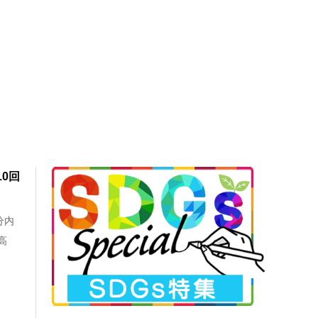
0回
分内
高