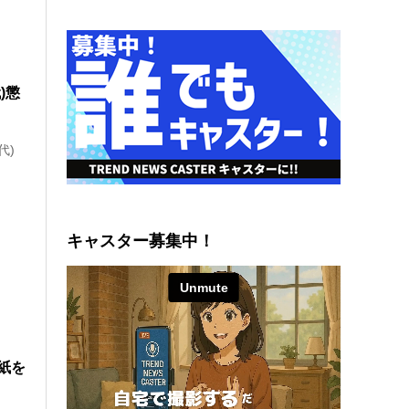
)懲
代)
…
キャスター募集中！
紙を