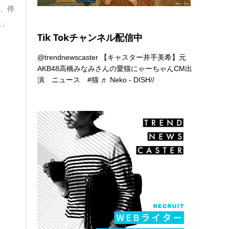
を、停
と、
Tik Tokチャンネル配信中
@trendnewscaster
【キャスター井手美希】元
AKB48高橋みなみさんの愛猫にゃーちゃんCM出
演 ニュース
#猫
♬ Neko - DISH//