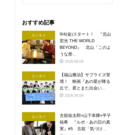
おすすめ記事
9/4(金)スタート！ 『北山
エンタメ
宏光 THE WORLD
BEYOND』 北山「このよ
うな形...
2026.08.09
【福山雅治】サプライズ登
エンタメ
壇！ 映画『あの星が降る
丘で、君とまた出会い...
2026.08.09
古舘佑太郎×山下幸輝×平子
エンタメ
祐希 『ルポ・あの日の真
実』#5 古舘「気づけ...