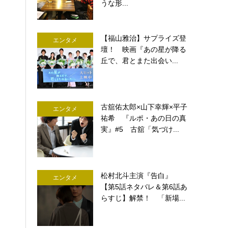
うな形...
【福山雅治】サプライズ登
エンタメ
壇！ 映画『あの星が降る
丘で、君とまた出会い...
古舘佑太郎×山下幸輝×平子
エンタメ
祐希 『ルポ・あの日の真
実』#5 古舘「気づけ...
松村北斗主演『告白』
エンタメ
【第5話ネタバレ＆第6話あ
らすじ】解禁！ 「新場...