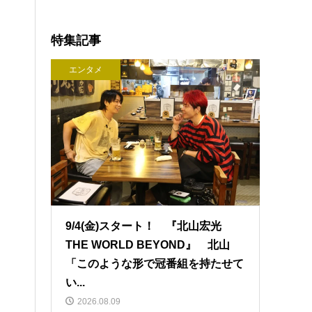
特集記事
エンタメ
9/4(金)スタート！ 『北山宏光
THE WORLD BEYOND』 北山
「このような形で冠番組を持たせて
い...
2026.08.09